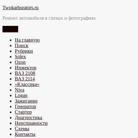
Перейти
Twokarburators.ru
к
Ремонт автомобиля в схемах и фотографиях
содержимому
Меню
На главную
Поиск
Рубрики
Solex
Ozon
Инжектор
ВАЗ 2108
ВАЗ 2114
«Классика»
Niva
Logan
Зажигание
Генератор
Стартер
Диагностика
Неисправности
Схемы
Контакты