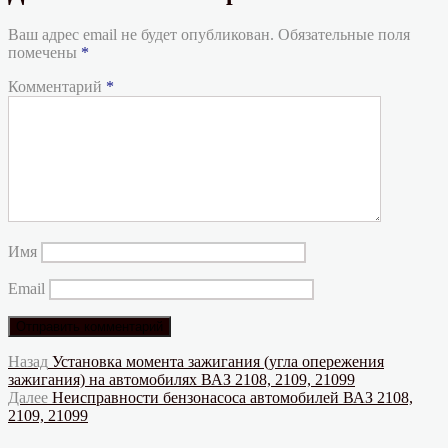
Ваш адрес email не будет опубликован.
Обязательные поля
помечены
*
Комментарий
*
Имя
Email
Навигация
Предыдущая
Назад
Установка момента зажигания (угла опережения
запись:
зажигания) на автомобилях ВАЗ 2108, 2109, 21099
по
Следующая
Далее
Неисправности бензонасоса автомобилей ВАЗ 2108,
записям
запись:
2109, 21099