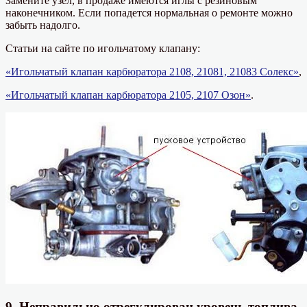
Замените узел, в продаже имеются иглы с резиновым
наконечником. Если попадется нормальная о ремонте можно
забыть надолго.
Статьи на сайте по игольчатому клапану:
«Игольчатый клапан карбюратора 2108, 21081, 21083 Солекс»
,
«Игольчатый клапан карбюратора 2105, 2107 Озон»
.
9. Неправильно отрегулирован уровень топлива.