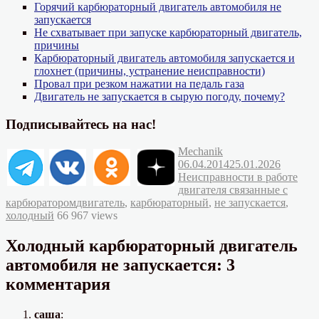
Горячий карбюраторный двигатель автомобиля не
запускается
Не схватывает при запуске карбюраторный двигатель,
причины
Карбюраторный двигатель автомобиля запускается и
глохнет (причины, устранение неисправности)
Провал при резком нажатии на педаль газа
Двигатель не запускается в сырую погоду, почему?
Подписывайтесь на нас!
Автор
Опубликовано
Mechanik
Рубрик
06.04.2014
25.01.2026
Неисправности в работе
двигателя связанные с
Метки
карбюратором
двигатель
,
карбюраторный
,
не запускается
,
холодный
66 967 views
Холодный карбюраторный двигатель
автомобиля не запускается: 3
комментария
саша
: