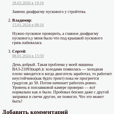
28.03.2026 в 19:16
Замени диафрагму пускового у стройчтва.
Владимир
:
15.01.2024 в 08:16
Нужно пусковое проверить, а главное диафрагму
пускового,у меня было что под крышкой пускового
грязь набивалась
Сергей
:
08.01.2024 в 15:59
День добрый. Такая проблема у моей машины
ВАЗ-21093(карб.)с холодами появилась — холодная
плохо заводится и когда двигатель заработал, то работает
неустойчиво(как будто троит) пока не прогреется
градусов до 50. Потом начинает работать ровно.
Уровень в поплавковой камере проверял — всё
нормально как и было. Пробовал бензин даже с другой
заправки и свечи другие, не помогло. Что это может
быть?
Добавить комментарий