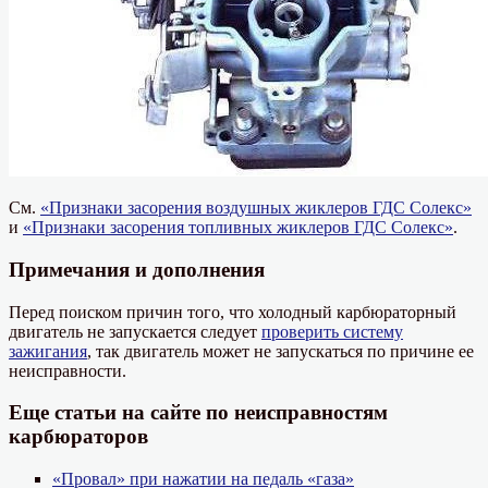
См.
«Признаки засорения воздушных жиклеров ГДС Солекс»
и
«Признаки засорения топливных жиклеров ГДС Солекс»
.
Примечания и дополнения
Перед поиском причин того, что холодный карбюраторный
двигатель не запускается следует
проверить систему
зажигания
, так двигатель может не запускаться по причине ее
неисправности.
Еще статьи на сайте по неисправностям
карбюраторов
«Провал» при нажатии на педаль «газа»