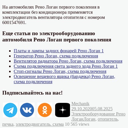
На автомобилях Рено Логан первого поколения в
комплектации без кондиционера применяется
электродвигатель вентилятора отопителя с номером
6001547691.
Еще статьи по электрооборудованию
автомобиля Рено Логан первого поколения
Платы и лампы задних фонарей Рено Логан 1
Генератор Рено Логан, схема подключения
Вентилятор радиатора Рено Логан, схема подключения
Схема подключения света заднего хода Рено Логан 1
Стоп-сигналы Рено Логан, схема подключения
Освещение вещевого ящика (бардачка) Рено Логан,
схема подключения
Подписывайтесь на нас!
Автор
Опубликовано
Mechanik
Рубрик
29.10.2020
05.08.2025
Электрооборудование Рено
Метки
Логан
Логан
,
отопитель
,
печка
,
электродвигатель. схема
10 565 views