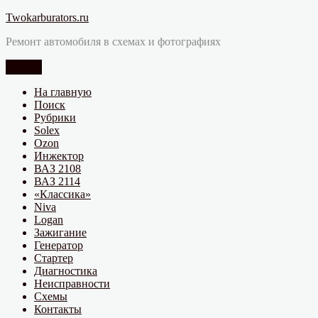
Перейти
Twokarburators.ru
к
Ремонт автомобиля в схемах и фотографиях
содержимому
Меню
На главную
Поиск
Рубрики
Solex
Ozon
Инжектор
ВАЗ 2108
ВАЗ 2114
«Классика»
Niva
Logan
Зажигание
Генератор
Стартер
Диагностика
Неисправности
Схемы
Контакты