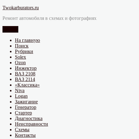
Перейти
Twokarburators.ru
к
Ремонт автомобиля в схемах и фотографиях
содержимому
Меню
На главную
Поиск
Рубрики
Solex
Ozon
Инжектор
ВАЗ 2108
ВАЗ 2114
«Классика»
Niva
Logan
Зажигание
Генератор
Стартер
Диагностика
Неисправности
Схемы
Контакты