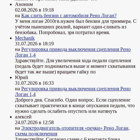
Аноним
02.08.2026 в 19:18
на
Как слить бензин с автомобиля Рено Логан?
У меня логан 2010гв.нужен был бензин для триммера. С
учётом нынешних реалий, вариант один-сливать из
бензобака. Попробовал, зря потратил время.
Mechanik
31.07.2026 в 18:19
на
Регулировка привода выключения сцепления Рено
Логан 1,4
Здравствуйте. Для увеличения хода педали сцепления
(педаль будет подниматься выше и момент схватывания
будет так же выше) вращаем гайку по
Юрий
31.07.2026 в 16:33
на
Регулировка привода выключения сцепления Рено
Логан 1,4
Доброго дня. Спасибо. Один вопрос. Если сцепление
схватывает практически в конце опускания педали, что
нужно сделать ослабить опустить или натянуть
алексей
24.07.2026 в 12:58
на
Электродвигатель отопителя «печки» Рено Логан,
схема подключения
Здравствуйте. Согласно схеме с 6 контакта блока