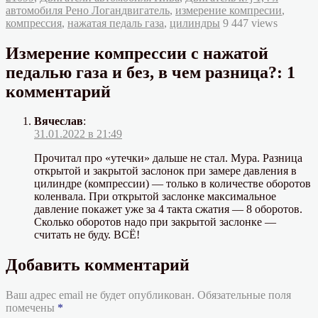
Метки
автомобиля Рено Логан
двигатель
,
измерение компресии
,
компрессия
,
нажатая педаль газа
,
цилиндры
9 447 views
Измерение компрессии с нажатой
педалью газа и без, в чем разница?: 1
комментарий
Вячеслав
:
31.01.2022 в 21:49
Прочитал про «утечки» дальше не стал. Мура. Разница
открытой и закрытой заслонок при замере давления в
цилиндре (компрессии) — только в количестве оборотов
коленвала. При открытой заслонке максимальное
давление покажет уже за 4 такта сжатия — 8 оборотов.
Сколько оборотов надо при закрытой заслонке —
считать не буду. ВСЁ!
Добавить комментарий
Ваш адрес email не будет опубликован.
Обязательные поля
помечены
*