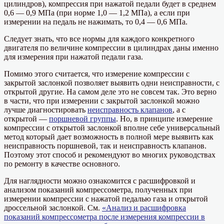
цилиндров), компрессия при нажатой педали будет в среднем
0,6 — 0,9 МПа (при норме 1,0 — 1,2 МПа), а если при
измерении на педаль не нажимать, то 0,4 — 0,6 МПа.
Следует знать, что все нормы для каждого конкретного
двигателя по величине компрессии в цилиндрах даны именно
для измерения при нажатой педали газа.
Помимо этого считается, что измерение компрессии с
закрытой заслонкой позволяет выявить одни неисправности, с
открытой другие. На самом деле это не совсем так. Это верно
в части, что при измерении с закрытой заслонкой можно
лучше диагностировать
неисправность клапанов
, а с
открытой —
поршневой группы
. Но, в принципе измерение
компрессии с открытой заслонкой вполне себе универсальный
метод который дает возможность в полной мере выявить как
неисправность поршневой, так и неисправность клапанов.
Поэтому этот способ и рекомендуют во многих руководствах
по ремонту в качестве основного.
Для наглядности можно ознакомится с расшифровкой и
анализом показаний компрессометра, полученных при
измерении компрессии с нажатой педалью газа и открытой
дроссельной заслонкой. См.
«Анализ и расшифровка
показаний компрессометра после измерения компрессии в