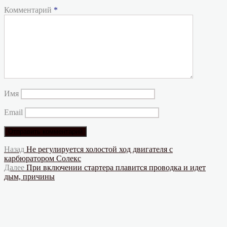
Комментарий
*
Имя
Email
Навигация
Предыдущая
Назад
Не регулируется холостой ход двигателя с
запись:
карбюратором Солекс
по
Следующая
Далее
При включении стартера плавится проводка и идет
записям
запись:
дым, причины