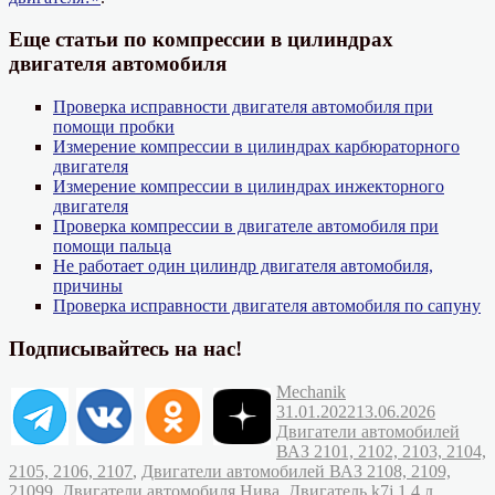
Еще статьи по компрессии в цилиндрах
двигателя автомобиля
Проверка исправности двигателя автомобиля при
помощи пробки
Измерение компрессии в цилиндрах карбюраторного
двигателя
Измерение компрессии в цилиндрах инжекторного
двигателя
Проверка компрессии в двигателе автомобиля при
помощи пальца
Не работает один цилиндр двигателя автомобиля,
причины
Проверка исправности двигателя автомобиля по сапуну
Подписывайтесь на нас!
Автор
Опубликовано
Mechanik
Рубрик
31.01.2022
13.06.2026
Двигатели автомобилей
ВАЗ 2101, 2102, 2103, 2104,
2105, 2106, 2107
,
Двигатели автомобилей ВАЗ 2108, 2109,
21099
,
Двигатели автомобиля Нива
,
Двигатель k7j 1,4 л