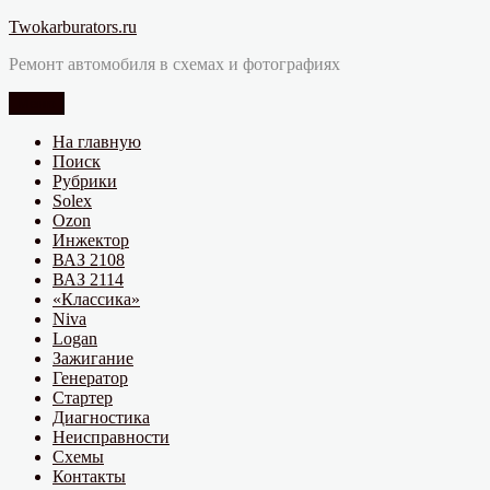
Перейти
Twokarburators.ru
к
Ремонт автомобиля в схемах и фотографиях
содержимому
Меню
На главную
Поиск
Рубрики
Solex
Ozon
Инжектор
ВАЗ 2108
ВАЗ 2114
«Классика»
Niva
Logan
Зажигание
Генератор
Стартер
Диагностика
Неисправности
Схемы
Контакты