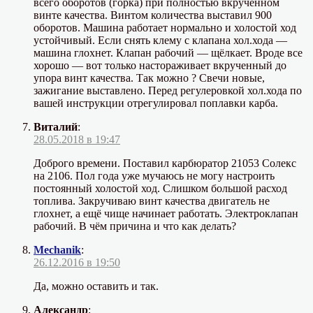
всего оборотов (горка) при полностью вкрученном
винте качества. Винтом количества выставил 900
оборотов. Машина работает нормально и холостой ход
устойчивый. Если снять клему с клапана хол.хода —
машина глохнет. Клапан рабочий — щёлкает. Вроде все
хорошо — вот только настораживает вкрученный до
упора винт качества. Так можно ? Свечи новые,
зажигание выставлено. Перед регулеровкой хол.хода по
вашей инструкции отрегулировал поплавки карба.
Виталий
:
28.05.2018 в 19:47
Доброго времени. Поставил карбюратор 21053 Солекс
на 2106. Пол года уже мучаюсь не могу настроить
постоянный холостой ход. Слишком большой расход
топлива. Закручиваю винт качества двигатель не
глохнет, а ещё чище начинает работать. Электроклапан
рабочий. В чём причина и что как делать?
Mechanik
:
26.12.2016 в 19:50
Да, можно оставить и так.
Александр
: