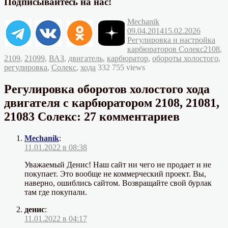
Подписывайтесь на нас!
Автор
Опубликовано
Mechanik
Рубрик
09.04.2014
15.02.2026
Регулировка и настройка
Метки
карбюраторов Солекс
2108
,
2109
,
21099
,
ВАЗ
,
двигатель
,
карбюратор
,
обороты холостого
,
регулировка
,
Солекс
,
хода
332 755 views
Регулировка оборотов холостого хода
двигателя с карбюратором 2108, 21081,
21083 Солекс: 27 комментариев
Mechanik
:
11.01.2022 в 08:38
Уважаемый Денис! Наш сайт ни чего не продает и не
покупает. Это вообще не коммерческий проект. Вы,
наверно, ошиблись сайтом. Возвращайте свой бурлак
там где покупали.
денис
:
11.01.2022 в 04:17