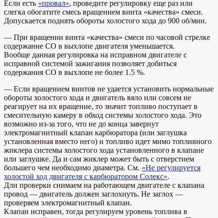
Если есть
«провал»
, проведите регулировку еще раз или
слегка обогатите смесь вращением винта «качества» смеси.
Допускается поднять обороты холостого хода до 900 об/мин.
— При вращении винта «качества» смеси по часовой стрелке
содержание СО в выхлопе двигателя уменьшается.
Вообще данная регулировка на исправном двигателе с
исправной системой зажигания позволяет добиться
содержания СО в выхлопе не более 1.5 %.
— Если вращением винтов не удается установить нормальные
обороты холостого хода и двигатель вяло или совсем не
реагирует на их вращение, то значит топливо поступает в
смесительную камеру в обход системы холостого хода. Это
возможно из-за того, что не до конца завернут
электромагнитный клапан карбюратора (или заглушка
установленная вместо него) и топливо идет мимо топливного
жиклера системы холостого хода установленного в клапане
или заглушке. Да и сам жиклер может быть с отверстием
большего чем необходимо диаметра. См.
«Не регулируется
холостой ход двигателя с карбюратором Солекс»
.
Дли проверки снимаем на работающем двигателе с клапана
провод — двигатель должен заглохнуть. Не заглох —
проверяем электромагнитный клапан.
Клапан исправен, тогда регулируем уровень топлива в