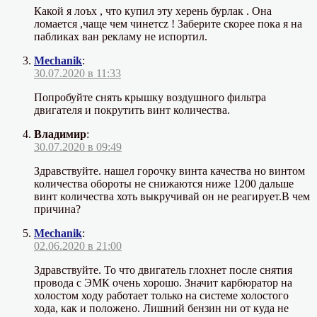
Какой я лоъх , что купил эту херень бурлак . Она
ломается ,чаще чем чинетсz ! Заберите скорее пока я на
пабликах ван рекламу не испортил.
Mechanik
:
30.07.2020 в 11:33
Попробуйте снять крышку воздушного фильтра
двигателя и покрутить винт количества.
Владимир
:
30.07.2020 в 09:49
Здравствуйте. нашел горочку винта качества но винтом
количества обороты не снижаются ниже 1200 дальше
винт количества хоть выкручивай он не реагирует.В чем
причина?
Mechanik
:
02.06.2020 в 21:00
Здравствуйте. То что двигатель глохнет после снятия
провода с ЭМК очень хорошо. Значит карбюратор на
холостом ходу работает только на системе холостого
хода, как и положено. Лишний бензин ни от куда не