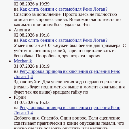
02.08.2026 в 19:39
на
Как слить бензин с автомобиля Рено Логан?
Спасибо за дополнение. Просто здесь не полностью
описан весь процесс слива. Возможно часть текста по
каким-то причинам была удалена. Что
Аноним
02.08.2026 в 19:18
на
Как слить бензин с автомобиля Рено Логан?
У меня логан 2010гв.нужен был бензин для триммера. С
учётом нынешних реалий, вариант один-сливать из
бензобака. Попробовал, зря потратил время.
Mechanik
31.07.2026 в 18:19
на
Регулировка привода выключения сцепления Рено
Логан 1,4
Здравствуйте. Для увеличения хода педали сцепления
(педаль будет подниматься выше и момент схватывания
будет так же выше) вращаем гайку по
Юрий
31.07.2026 в 16:33
на
Регулировка привода выключения сцепления Рено
Логан 1,4
Доброго дня. Спасибо. Один вопрос. Если сцепление
схватывает практически в конце опускания педали, что
нужно сделать ослабить опустить или натянуть