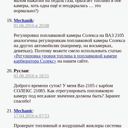
малом нажатии на педаль газа, брызгает топливо в обе
камеры, хоть одна ещё и неодкрылась … это
нормально?)
Mechanik
:
01.06.2016 в 20:08
Регулировки поплавковой камеры Солекса на ВАЗ 2105
аналогичны регулировкам поплавковой камеры Солекса
на других автомобилях (например, на восьмерках,
девятках). Поэтому можете смело использовать статью
«Регулировка уровня топлива в поплавковой камере
карбюратора Солекс»
на нашем сайте.
Руслан
:
01.06.2016 в 18:51
Доброго времени суток! У меня Ваз 2105 с карбом
СОЛЕКС 21083. Как отрегулировать попловковую
камеру под нее,какие значения должны быть? Заранее
спасибо!
Mechanic
:
17.04.2016 в 07:53
Проверьте топливный и воздушный жиклеры системы