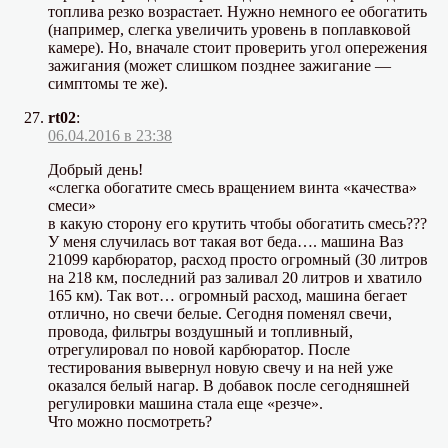
топлива резко возрастает. Нужно немного ее обогатить
(например, слегка увеличить уровень в поплавковой
камере). Но, вначале стоит проверить угол опережения
зажигания (может слишком позднее зажигание —
симптомы те же).
rt02
:
06.04.2016 в 23:38
Добрый день!
«слегка обогатите смесь вращением винта «качества»
смеси»
в какую сторону его крутить чтобы обогатить смесь???
У меня случилась вот такая вот беда…. машина Ваз
21099 карбюратор, расход просто огромный (30 литров
на 218 км, последний раз заливал 20 литров и хватило
165 км). Так вот… огромный расход, машина бегает
отлично, но свечи белые. Сегодня поменял свечи,
провода, фильтры воздушный и топливный,
отрегулировал по новой карбюратор. После
тестирования вывернул новую свечу и на ней уже
оказался белый нагар. В добавок после сегодняшней
регулировки машина стала еще «резче».
Что можно посмотреть?