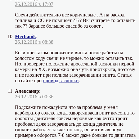
26.12.2016 в 17:07
Свечи действительно все коричневые . А на расход
топлива и СО не повлияет ???? Вы считрете то оставить
так ?? Заранее большое спасибо за совет .
Mechanik
:
26.12.2016 в 08:38
Если при таком положении винта после работы на
холостом ходу свечи не черные, то можно оставить так.
Но, проверьте положение дроссельной заслонки первой
камеры на ХХ, возможно она чуть приоткрыта, поэтому
и не глохнет при полном заворачивании винта. Статья
на сайте про
привод заслонки
.
Александр
:
26.12.2016 в 00:36
Подскажите пожалуйста что за проблема у меня
карбюратор солекс когда заворачиваеш винт качества то
обороты двигателя совсем неровные как бутто троит
пробовал даже заворачивать до конца двигатель не
глохнет работает также. но когда я винт вывернул
примерно оборотов 7-8 может даже больше то двигатель