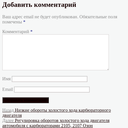
Добавить комментарий
Ваш адрес email не будет опубликован.
Обязательные поля
помечены
*
Комментарий
*
Имя
Email
Навигация
Предыдущая
Назад
Низкие обороты холостого хода карбюраторного
запись:
двигателя
по
Следующая
Далее
Регулировка оборотов холостого хода двигателя
записям
запись:
автомобиля с карбюраторами 2105, 2107 Озон