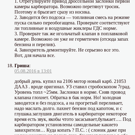
1. Отрегулируйте привод дроссельной заслонки первой
камеры карбюратора. Возможно перетянут тросик.
Поэтому и брызгает сразу из носика.
2. Заводится без подсоса — топливная смесь на режиме
пуска сильно переобогащена. Проверьте соответствуют
ли топливные и воздушные жиклеры ГДС норме.
3. Проверьте так же игольчатый клапан в поплавковой
камере. Возможно он уже не герметичен (отсюда запах
бензина и перелив).
4. Завихритель демонтируйте. Не серьезно все это.
Вот, для начала все.
Гриша
:
05.08.2016 в 13:01
добрый день. купил на 2106 мотор новый карб. 21053
ДААЗ . вроде оригинал. УЗ ставил стробоскопом 7град.
Уровень топл ~25мм. Заслонки в норме. Сняв провод
клапана глохнет. Обратка в бак норм. Но! холодная
заводится и без подсоса, а на прогретый переливает,
надо маслать долго. пахнет бензин под капотом, и с
глушака.заглушив двигатель в карбюраторе некоторое
время есть звук, якобы чтото засасывает,булькает…. Под
карбюратором установлены самодельные какието
завихрители… Куда копать ? П.С. : ( слоник даже при