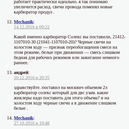
работает практически идеально. я так понимаю
увеличится расход. свечи провода поменял новые
карбюратор продул .
Mechanik
:
14.12.2016 в 09:22
Какой именно карбюратор Солекс вы поставили, 21412-
1107010-30 (21041-1107010-20)? Черные свечи на
холостом ходу — признак переобогащения смеси на
этом режиме, белые при движении — смесь слишком
бедная для рабочих режимов или зажигание немного
раннее.
андрей
:
10.12.2016 в 20:35
здравствуйте. поставил на москвич объемом 2л
карбюратор солекс который для двс узам. какие
жиклеры надо поставить для этого объема? и на
холостом ходу черные свечи а в движение слишком
белые .
Mechanik
:
27.10.2016 в 10:48