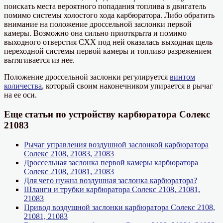
поискать места вероятного попадания топлива в двигатель
помимо системы холостого хода карбюратора. Либо обратить
внимание на положение дроссельной заслонки первой
камеры. Возможно она сильно приоткрыта и помимо
выходного отверстия СХХ под ней оказалась выходная щель
переходной системы первой камеры и топливо разрежением
вытягивается из нее.
Положение дроссельной заслонки регулируется
винтом
количества
, который своим наконечником упирается в рычаг
на ее оси.
Еще статьи по устройству карбюратора Солекс
21083
Рычаг управления воздушной заслонкой карбюратора
Солекс 2108, 21083, 21083
Дроссельная заслонка первой камеры карбюратора
Солекс 2108, 21081, 21083
Для чего нужна воздушная заслонка карбюратора?
Шланги и трубки карбюратора Солекс 2108, 21081,
21083
Привод воздушной заслонки карбюратора Солекс 2108,
21081, 21083