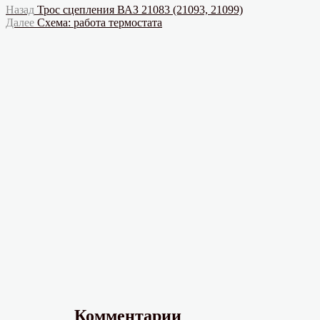
Навигация
Предыдущая
Назад
Трос сцепления ВАЗ 21083 (21093, 21099)
запись:
Следующая
Далее
Схема: работа термостата
по
запись:
записям
Комментарии