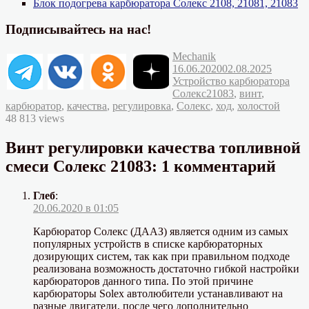
Блок подогрева карбюратора Солекс 2108, 21081, 21083
Подписывайтесь на нас!
Автор
Опубликовано
Mechanik
Рубрик
16.06.2020
02.08.2025
Устройство карбюратора
Метки
Солекс
21083
,
винт
,
карбюратор
,
качества
,
регулировка
,
Солекс
,
ход
,
холостой
48 813 views
Винт регулировки качества топливной
смеси Солекс 21083: 1 комментарий
Глеб
:
20.06.2020 в 01:05
Карбюратор Солекс (ДААЗ) является одним из самых
популярных устройств в списке карбюраторных
дозирующих систем, так как при правильном подходе
реализована возможность достаточно гибкой настройки
карбюраторов данного типа. По этой причине
карбюраторы Solex автолюбители устанавливают на
разные двигатели, после чего дополнительно