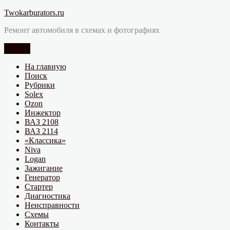
Перейти
Twokarburators.ru
к
Ремонт автомобиля в схемах и фотографиях
содержимому
Меню
На главную
Поиск
Рубрики
Solex
Ozon
Инжектор
ВАЗ 2108
ВАЗ 2114
«Классика»
Niva
Logan
Зажигание
Генератор
Стартер
Диагностика
Неисправности
Схемы
Контакты