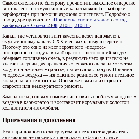
Самостоятельно по быстрому прочистить выходное отверстие,
винт качества и эмульсионный канал можно без разборки
карбюратора при помощи аэрозоля-очистителя. Подробно о
процедуре прочистки:
«Прочистка системы холостого хода
карбюратора Солекс 2108, 21081, 21083»
.
Канал, где установлен винт качества ведет напрямую к
эмульсионному каналу СХХ и ее выходному отверстию.
Поэтому, это одно из мест вероятного «подсоса»
постороннего воздуха в карбюратор. Посторонний воздух
обедняет топливную смесь, в результате чего двигателю не
хватает энергии для вращения коленчатого вала на холостом
ходу, и он начинает «троить», пытается заглохнуть. Причина
«подсоса» воздуха — изношенное резиновое уплотнительное
кольцо на винте качества. Оно может выйти из строя от
старости или неаккуратного ремонта.
Замена кольца новым поможет исправить проблему «подсоса»
воздуха в карбюратор и восстановит нормальный холостой
ход двигателя автомобиля.
Примечания и дополнения
Если при полностью завернутом винте качества двигатель
автомобиля не глохнет, а продолжает работать, следует