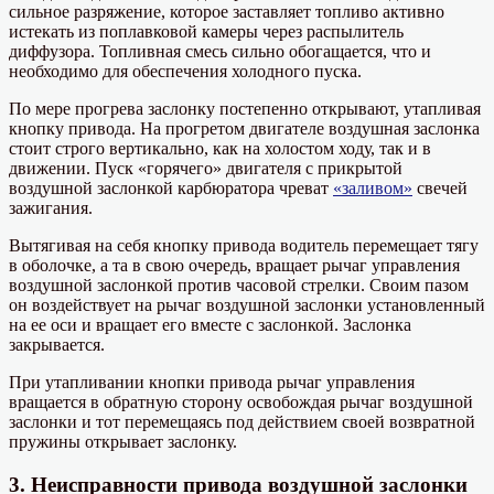
сильное разряжение, которое заставляет топливо активно
истекать из поплавковой камеры через распылитель
диффузора. Топливная смесь сильно обогащается, что и
необходимо для обеспечения холодного пуска.
По мере прогрева заслонку постепенно открывают, утапливая
кнопку привода. На прогретом двигателе воздушная заслонка
стоит строго вертикально, как на холостом ходу, так и в
движении. Пуск «горячего» двигателя с прикрытой
воздушной заслонкой карбюратора чреват
«заливом»
свечей
зажигания.
Вытягивая на себя кнопку привода водитель перемещает тягу
в оболочке, а та в свою очередь, вращает рычаг управления
воздушной заслонкой против часовой стрелки. Своим пазом
он воздействует на рычаг воздушной заслонки установленный
на ее оси и вращает его вместе с заслонкой. Заслонка
закрывается.
При утапливании кнопки привода рычаг управления
вращается в обратную сторону освобождая рычаг воздушной
заслонки и тот перемещаясь под действием своей возвратной
пружины открывает заслонку.
3. Неисправности привода воздушной заслонки