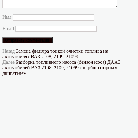
Имя
Email
Навигация
Предыдущая
Назад
Замена фильтра тонкой очистки топлива на
запись:
автомобилях ВАЗ 2108, 2109, 21099
по
Следующая
Далее
Разборка топливного насоса (бензонасоса) ДААЗ
записям
запись:
автомобилей ВАЗ 2108, 2109, 21099 с карбюраторным
двигателем