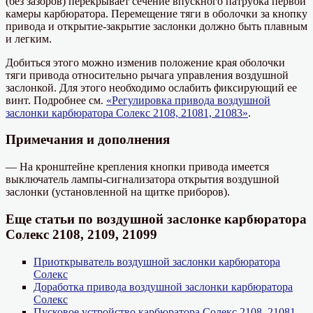
(без зазоров) перекрывает сечение впускного патрубка первой
камеры карбюратора. Перемещение тяги в оболочки за кнопку
привода и открытие-закрытие заслонки должно быть плавным
и легким.
Добиться этого можно изменив положение края оболочки
тяги привода относительно рычага управления воздушной
заслонкой. Для этого необходимо ослабить фиксирующий ее
винт. Подробнее см.
«Регулировка привода воздушной
заслонки карбюратора Солекс 2108, 21081, 21083»
.
Примечания и дополнения
— На кронштейне крепления кнопки привода имеется
выключатель лампы-сигнализатора открытия воздушной
заслонки (установленной на щитке приборов).
Еще статьи по воздушной заслонке карбюратора
Солекс 2108, 2109, 21099
Приоткрыватель воздушной заслонки карбюратора
Солекс
Доработка привода воздушной заслонки карбюратора
Солекс
Пусковое устройство карбюратора Солекс 2108, 21081,