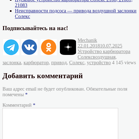
21083
Неисправности подсоса — привода воздушной заслонки
Солекс
Подписывайтесь на нас!
Автор
Опубликовано
Mechanik
Рубрик
22.01.2018
10.07.2025
Устройство карбюратора
Метки
Солекс
воздушная
,
заслонка
,
карбюратор
,
привод
,
Солекс
,
устройство
4 145 views
Добавить комментарий
Ваш адрес email не будет опубликован.
Обязательные поля
помечены
*
Комментарий
*