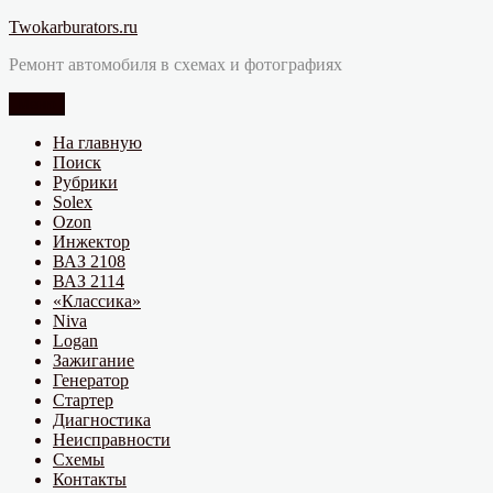
Перейти
Twokarburators.ru
к
Ремонт автомобиля в схемах и фотографиях
содержимому
Меню
На главную
Поиск
Рубрики
Solex
Ozon
Инжектор
ВАЗ 2108
ВАЗ 2114
«Классика»
Niva
Logan
Зажигание
Генератор
Стартер
Диагностика
Неисправности
Схемы
Контакты