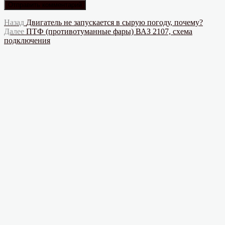
Навигация
Предыдущая
Назад
Двигатель не запускается в сырую погоду, почему?
запись:
Следующая
Далее
ПТФ (противотуманные фары) ВАЗ 2107, схема
по
запись:
подключения
записям