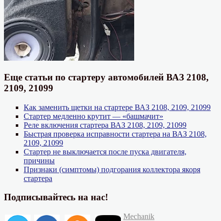
Еще статьи по стартеру автомобилей ВАЗ 2108,
2109, 21099
Как заменить щетки на стартере ВАЗ 2108, 2109, 21099
Стартер медленно крутит — «башмачит»
Реле включения стартера ВАЗ 2108, 2109, 21099
Быстрая проверка исправности стартера на ВАЗ 2108,
2109, 21099
Стартер не выключается после пуска двигателя,
причины
Признаки (симптомы) подгорания коллектора якоря
стартера
Подписывайтесь на нас!
Автор
Опубликовано
Mechanik