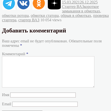
Рубрик
15.03.2021
26.12.2025
Метки
Стартер ВАЗ
короткое
замыкания в обмотках
,
обмотки ротора
,
обмотки статора
,
обрыв в обмотках
,
проверка
стартера
,
стартер ВАЗ
10 054 views
Добавить комментарий
Ваш адрес email не будет опубликован.
Обязательные поля
помечены
*
Комментарий
*
Имя
Email