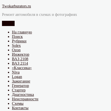
Перейти
Twokarburators.ru
к
Ремонт автомобиля в схемах и фотографиях
содержимому
Меню
На главную
Поиск
Рубрики
Solex
Ozon
Инжектор
ВАЗ 2108
ВАЗ 2114
«Классика»
Niva
Logan
Зажигание
Генератор
Стартер
Диагностика
Неисправности
Схемы
Контакты