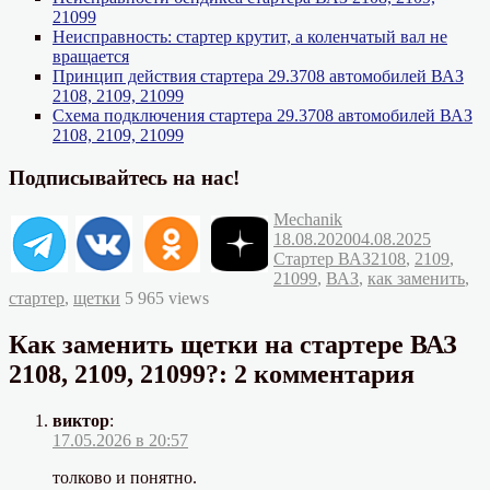
21099
Неисправность: стартер крутит, а коленчатый вал не
вращается
Принцип действия стартера 29.3708 автомобилей ВАЗ
2108, 2109, 21099
Схема подключения стартера 29.3708 автомобилей ВАЗ
2108, 2109, 21099
Подписывайтесь на нас!
Автор
Опубликовано
Mechanik
Рубрик
18.08.2020
04.08.2025
Метки
Стартер ВАЗ
2108
,
2109
,
21099
,
ВАЗ
,
как заменить
,
стартер
,
щетки
5 965 views
Как заменить щетки на стартере ВАЗ
2108, 2109, 21099?: 2 комментария
виктор
:
17.05.2026 в 20:57
толково и понятно.