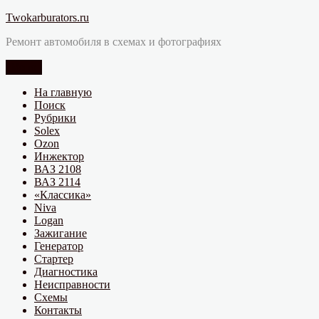
Перейти
Twokarburators.ru
к
Ремонт автомобиля в схемах и фотографиях
содержимому
Меню
На главную
Поиск
Рубрики
Solex
Ozon
Инжектор
ВАЗ 2108
ВАЗ 2114
«Классика»
Niva
Logan
Зажигание
Генератор
Стартер
Диагностика
Неисправности
Схемы
Контакты