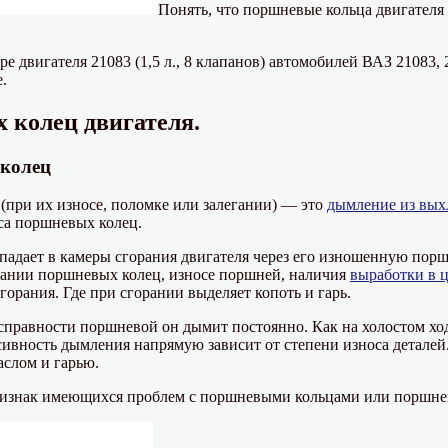
Понять, что поршневые кольца двигател
ере двигателя 21083 (1,5 л., 8 клапанов) автомобилей ВАЗ 21083,
.
 колец двигателя.
 колец
(при их износе, поломке или залегании) — это
дымление из вых
са поршневых колец.
опадает в камеры сгорания двигателя через его изношенную по
егании поршневых колец, износе поршней, наличия
выработки в 
горания. Где при сгорании выделяет копоть и гарь.
справности поршневой он дымит постоянно. Как на холостом ход
нсивность дымления напрямую зависит от степени износа детале
аслом и гарью.
изнак имеющихся проблем с поршневыми кольцами или поршнев