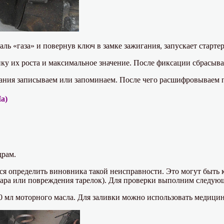
ь «газа» и повернув ключ в замке зажигания, запускает стартер 
у их роста и максимальное значение. После фиксации сбрасывае
ания записываем или запоминаем. После чего расшифровываем п
Па)
драм.
я определить виновника такой неисправности. Это могут быть 
агара или повреждения тарелок). Для проверки выполним следую
30 мл моторного масла. Для заливки можно использовать медици