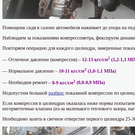
Помощник сидя в салоне автомобиля нажимает до упора на педал
Наблюдаем за показаниями компрессометра, фиксируем динамик
Повторяем операцию для каждого цилиндра, замеренные показ
2
— Отличное давление (компрессия) –
12-13 кгс/см
(1,2-1,3 М
2
— Нормальное давление –
10-11 кгс/см
(1,0-1,1 МПа)
2
— Необходим ремонт –
8-9 кгс/см
(0,8-0,9 МПа)
Недопустим большой
разброс
показаний компрессии по цилин
Если компрессия в цилиндрах оказалась ниже нормы попытаемс
негерметичные клапана (из-за маленького теплового зазора, н
Необходимо залить в свечное отверстие первого цилиндра 25-