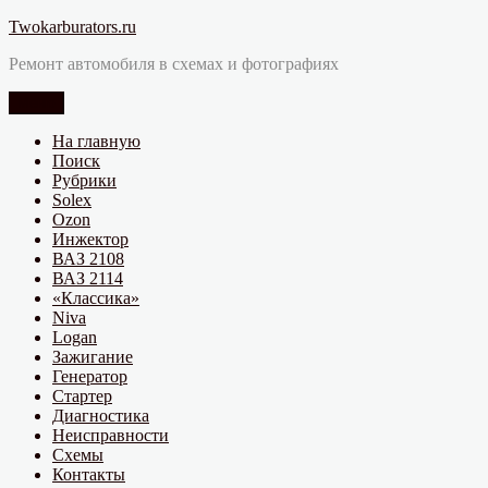
Перейти
Twokarburators.ru
к
Ремонт автомобиля в схемах и фотографиях
содержимому
Меню
На главную
Поиск
Рубрики
Solex
Ozon
Инжектор
ВАЗ 2108
ВАЗ 2114
«Классика»
Niva
Logan
Зажигание
Генератор
Стартер
Диагностика
Неисправности
Схемы
Контакты