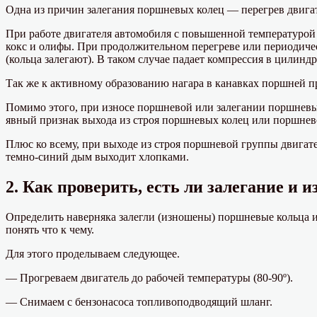
Одна из причин залегания поршневых колец — перегрев двигат
При работе двигателя автомобиля с повышенной температурой
кокс и олифы. При продолжительном перегреве или периодичес
(кольца залегают). В таком случае падает компрессия в цилиндр
Так же к активному образованию нагара в канавках поршней пр
Помимо этого, при износе поршневой или залегании поршневых
явный признак выхода из строя поршневых колец или поршнев
Плюс ко всему, при выходе из строя поршневой группы двигате
темно-синий дым выходит хлопками.
2. Как проверить, есть ли залегание и 
Определить наверняка залегли (изношены) поршневые кольца и
понять что к чему.
Для этого проделываем следующее.
— Прогреваем двигатель до рабочей температуры (80-90º).
— Снимаем с бензонасоса топливоподводящий шланг.