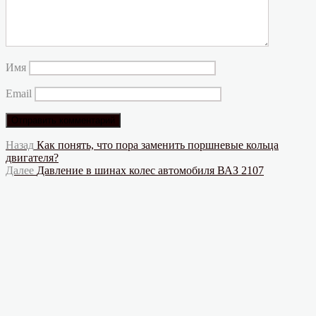
Имя
Email
Навигация
Предыдущая
Назад
Как понять, что пора заменить поршневые кольца
запись:
двигателя?
по
Следующая
Далее
Давление в шинах колес автомобиля ВАЗ 2107
записям
запись: