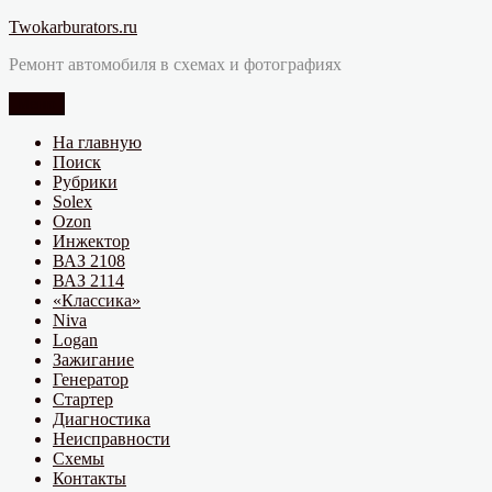
Перейти
Twokarburators.ru
к
Ремонт автомобиля в схемах и фотографиях
содержимому
Меню
На главную
Поиск
Рубрики
Solex
Ozon
Инжектор
ВАЗ 2108
ВАЗ 2114
«Классика»
Niva
Logan
Зажигание
Генератор
Стартер
Диагностика
Неисправности
Схемы
Контакты