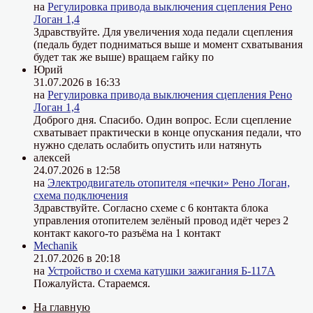
на
Регулировка привода выключения сцепления Рено
Логан 1,4
Здравствуйте. Для увеличения хода педали сцепления
(педаль будет подниматься выше и момент схватывания
будет так же выше) вращаем гайку по
Юрий
31.07.2026 в 16:33
на
Регулировка привода выключения сцепления Рено
Логан 1,4
Доброго дня. Спасибо. Один вопрос. Если сцепление
схватывает практически в конце опускания педали, что
нужно сделать ослабить опустить или натянуть
алексей
24.07.2026 в 12:58
на
Электродвигатель отопителя «печки» Рено Логан,
схема подключения
Здравствуйте. Согласно схеме с 6 контакта блока
управления отопителем зелёный провод идёт через 2
контакт какого-то разъёма на 1 контакт
Mechanik
21.07.2026 в 20:18
на
Устройство и схема катушки зажигания Б-117А
Пожалуйста. Стараемся.
На главную