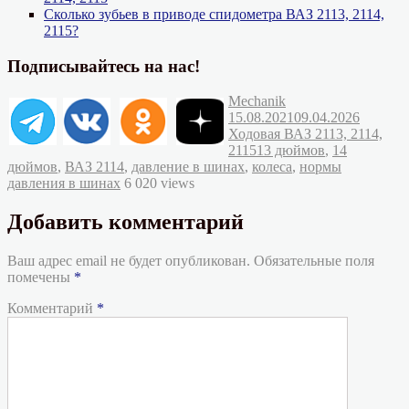
Сколько зубьев в приводе спидометра ВАЗ 2113, 2114,
2115?
Подписывайтесь на нас!
Автор
Опубликовано
Mechanik
Рубрик
15.08.2021
09.04.2026
Ходовая ВАЗ 2113, 2114,
Метки
2115
13 дюймов
,
14
дюймов
,
ВАЗ 2114
,
давление в шинах
,
колеса
,
нормы
давления в шинах
6 020 views
Добавить комментарий
Ваш адрес email не будет опубликован.
Обязательные поля
помечены
*
Комментарий
*