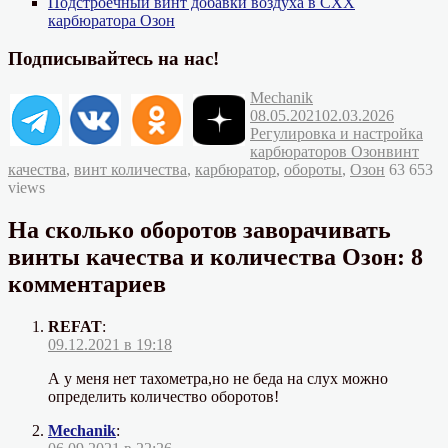
Подстроечный винт добавки воздуха в СХХ
карбюратора Озон
Подписывайтесь на нас!
Автор
Опубликовано
Mechanik
Рубрик
08.05.2021
02.03.2026
Регулировка и настройка
Метки
карбюраторов Озон
винт
качества
,
винт количества
,
карбюратор
,
обороты
,
Озон
63 653
views
На сколько оборотов заворачивать
винты качества и количества Озон: 8
комментариев
REFAT
:
09.12.2021 в 19:18
А у меня нет тахометра,но не беда на слух можно
определить количество оборотов!
Mechanik
: