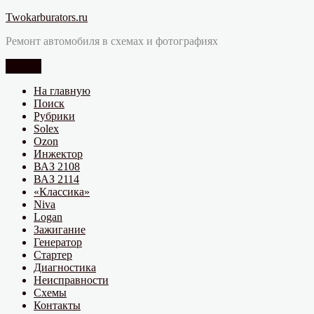
Перейти
Twokarburators.ru
к
Ремонт автомобиля в схемах и фотографиях
содержимому
Меню
На главную
Поиск
Рубрики
Solex
Ozon
Инжектор
ВАЗ 2108
ВАЗ 2114
«Классика»
Niva
Logan
Зажигание
Генератор
Стартер
Диагностика
Неисправности
Схемы
Контакты