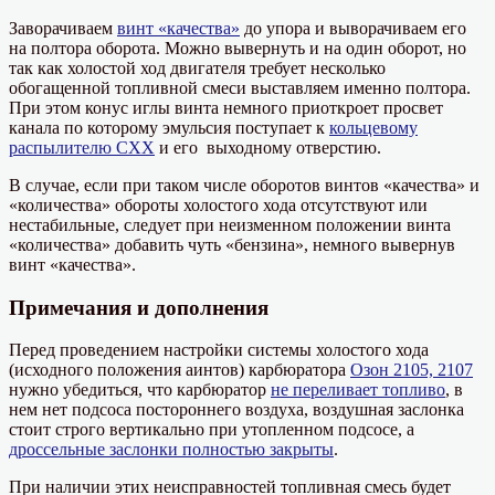
Заворачиваем
винт «качества»
до упора и выворачиваем его
на полтора оборота. Можно вывернуть и на один оборот, но
так как холостой ход двигателя требует несколько
обогащенной топливной смеси выставляем именно полтора.
При этом конус иглы винта немного приоткроет просвет
канала по которому эмульсия поступает к
кольцевому
распылителю СХХ
и его выходному отверстию.
В случае, если при таком числе оборотов винтов «качества» и
«количества» обороты холостого хода отсутствуют или
нестабильные, следует при неизменном положении винта
«количества» добавить чуть «бензина», немного вывернув
винт «качества».
Примечания и дополнения
Перед проведением настройки системы холостого хода
(исходного положения аинтов) карбюратора
Озон 2105, 2107
нужно убедиться, что карбюратор
не переливает топливо
, в
нем нет подсоса постороннего воздуха, воздушная заслонка
стоит строго вертикально при утопленном подсосе, а
дроссельные заслонки полностью закрыты
.
При наличии этих неисправностей топливная смесь будет