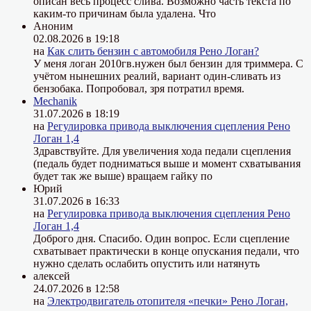
описан весь процесс слива. Возможно часть текста по
каким-то причинам была удалена. Что
Аноним
02.08.2026 в 19:18
на
Как слить бензин с автомобиля Рено Логан?
У меня логан 2010гв.нужен был бензин для триммера. С
учётом нынешних реалий, вариант один-сливать из
бензобака. Попробовал, зря потратил время.
Mechanik
31.07.2026 в 18:19
на
Регулировка привода выключения сцепления Рено
Логан 1,4
Здравствуйте. Для увеличения хода педали сцепления
(педаль будет подниматься выше и момент схватывания
будет так же выше) вращаем гайку по
Юрий
31.07.2026 в 16:33
на
Регулировка привода выключения сцепления Рено
Логан 1,4
Доброго дня. Спасибо. Один вопрос. Если сцепление
схватывает практически в конце опускания педали, что
нужно сделать ослабить опустить или натянуть
алексей
24.07.2026 в 12:58
на
Электродвигатель отопителя «печки» Рено Логан,