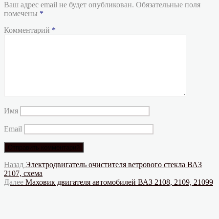
Ваш адрес email не будет опубликован.
Обязательные поля
помечены
*
Комментарий
*
Имя
Email
Навигация
Предыдущая
Назад
Электродвигатель очистителя ветрового стекла ВАЗ
запись:
2107, схема
по
Следующая
Далее
Маховик двигателя автомобилей ВАЗ 2108, 2109, 21099
записям
запись: