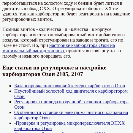
переобогащаться на холостом ходу и бензин будет литься в
двигатель в обход СХХ. Отрегулировать обороты ХХ не
удастся, так как карбюратор не будет реагировать на вращение
регулировочных винтов.
Помимо винтов «количества» и «качества» в корпусе
карбюратора имеется запломбированный винт добавочного
воздуха, который отрегулирован на заводе и трогать его по
идее не стоит. Но, при
настройке карбюратора Озон на
минимальный расход топлива
, придется выковырнуть его
пломбу и немного повращать его.
Еще статьи по регулировке и настройке
карбюраторов Озон 2105, 2107
Балансировка поплавковой камеры карбюратора Озон
Неустойчивый холостой ход двигателя с карбюратором
Озон
Регулировка привода воздушной заслонки карбюратора
Озон
Особенности установки электромагнитного клапана на
карбюратор Озон
-Проверка и регулировка микропереключателя ЭПХХ
карбюратора Озон