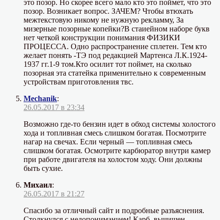
это позор. Но скорее всего мало кто это поймет, что это
позор. Возникает вопрос. ЗАЧЕМ? Чтобы втюхать
межтекстовую никому не нужную рекламму, За
мизерные позорные копейки?В стаиейном наборе букв
нет четкой конструкции понимания ФИЗИКИ
ПРОЦЕССА. Одно распространение сплетен. Тем кто
желает понять -ТЭ под редакцией Мартенса Л.К.1924-
1937 гг.1-9 том.Кто осилит тот поймет, на сколько
позорная эта статейка применительно к современным
устройствам приготовления твс.
Mechanik
:
26.05.2017 в 23:34
Возможно где-то бензин идет в обход системы холостого
хода и топливная смесь слишком богатая. Посмотрите
нагар на свечах. Если черный — топливная смесь
слишком богатая. Осмотрите карбюратор внутри камер
при работе двигателя на холостом ходу. Они должны
быть сухие.
Михаил
:
26.05.2017 в 21:27
Спасибо за отличный сайт и подробные разъяснения.
Столкнулся с недопониманием! Карб. вычищен