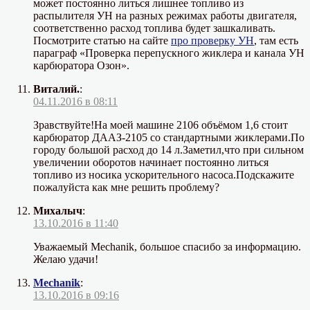
может постоянно литься лишнее топливо из
распылителя УН на разных режимах работы двигателя,
соответственно расход топлива будет зашкаливать.
Посмотрите статью на сайте
про проверку УН
, там есть
параграф «Проверка перепускного жиклера и канала УН
карбюратора Озон».
Виталий.
:
04.11.2016 в 08:11
Зравствуйте!На моей машине 2106 объёмом 1,6 стоит
карбюратор ДААЗ-2105 со стандартными жиклерами.По
городу большой расход до 14 л.Заметил,что при сильном
увеличении оборотов начинает постоянно литься
топливо из носика ускорительного насоса.Подскажите
пожалуйста как мне решить проблему?
Михалыч
:
13.10.2016 в 11:40
Уважаемый Mechanik, большое спасибо за информацию.
Желаю удачи!
Mechanik
:
13.10.2016 в 09:16