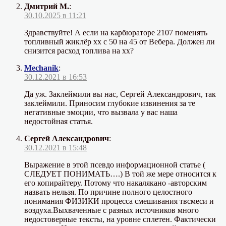
Дмитрий М.
:
30.10.2025 в 11:21
Здравствуйте! А если на карбюраторе 2107 поменять
топливный жиклёр хх с 50 на 45 от Вебера. Должен ли
снизится расход топлива на хх?
Mechanik
:
30.12.2021 в 16:53
Да уж. Заклеймили вы нас, Сергей Александрович, так
заклеймили. Приносим глубокие извинения за те
негативные эмоции, что вызвала у вас наша
недостойная статья.
Сергей Александрович
:
30.12.2021 в 15:48
Выражение в этой псевдо информационной статье (
СЛЕДУЕТ ПОНИМАТЬ….) В той же мере относится к
его копирайтеру. Потому что накалякано -авторским
назвать нельзя. По причине полного целостного
понимания ФИЗИКИ процесса смешивания твсмеси и
воздуха.Выхваченные с разных источников много
недостоверные тексты, на уровне сплетен. Фактически