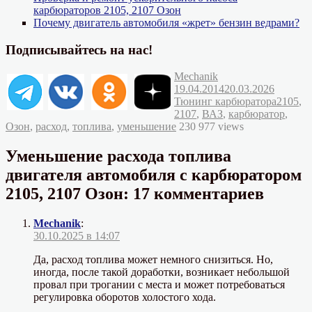
карбюраторов 2105, 2107 Озон
Почему двигатель автомобиля «жрет» бензин ведрами?
Подписывайтесь на нас!
Автор
Опубликовано
Mechanik
Рубрик
19.04.2014
20.03.2026
Метки
Тюнинг карбюратора
2105
,
2107
,
ВАЗ
,
карбюратор
,
Озон
,
расход
,
топлива
,
уменьшение
230 977 views
Уменьшение расхода топлива
двигателя автомобиля с карбюратором
2105, 2107 Озон: 17 комментариев
Mechanik
:
30.10.2025 в 14:07
Да, расход топлива может немного снизиться. Но,
иногда, после такой доработки, возникает небольшой
провал при трогании с места и может потребоваться
регулировка оборотов холостого хода.