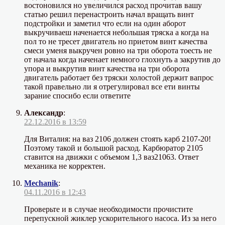
востоновился но увеличился расход прочитав вашу
статью решил перенастроить начал вращать винт
подстройки и заметил что если на один аборот
выкручиваеш наченается небольшая тряска а когда на
пол то не тресет двигатель но приетом винт качества
смеси уменя выкручен ровно на три оборота тоесть не
от начала когда наченает немного глохнуть а закрутив до
упора и выкрутив винт качества на три оборота
двигатель работает без тряски холостой держит вапрос
такой правельно ли я отрегулировал все ети винты
зарание спосибо если ответите
Александр
:
22.12.2016 в 13:59
Для Виталия: на ваз 2106 должен стоять карб 2107-20!
Поэтому такой и большой расход. Карбюратор 2105
ставится на движки с объемом 1,3 ваз21063. Ответ
механика не корректен.
Mechanik
:
04.11.2016 в 12:43
Проверьте и в случае необходимости прочистите
перепускной жиклер ускорительного насоса. Из за него