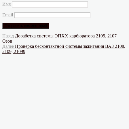
Имя
Email
Навигация
Предыдущая
Назад
Доработка системы ЭПХХ карбюратора 2105, 2107
запись:
Озон
по
Следующая
Далее
Проверка бесконтактной системы зажигания ВАЗ 2108,
записям
запись:
2109, 21099