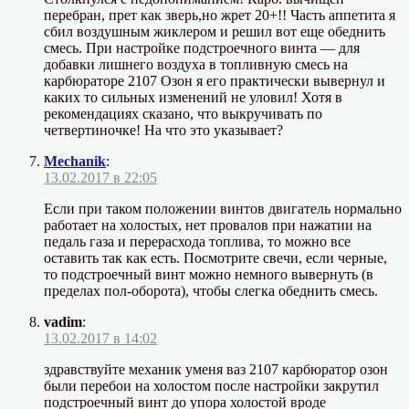
перебран, прет как зверь,но жрет 20+!! Часть аппетита я
сбил воздушным жиклером и решил вот еще обеднить
смесь. При настройке подстроечного винта — для
добавки лишнего воздуха в топливную смесь на
карбюраторе 2107 Озон я его практически вывернул и
каких то сильных изменений не уловил! Хотя в
рекомендациях сказано, что выкручивать по
четвертиночке! На что это указывает?
Mechanik
:
13.02.2017 в 22:05
Если при таком положении винтов двигатель нормально
работает на холостых, нет провалов при нажатии на
педаль газа и перерасхода топлива, то можно все
оставить так как есть. Посмотрите свечи, если черные,
то подстроечный винт можно немного вывернуть (в
пределах пол-оборота), чтобы слегка обеднить смесь.
vadim
:
13.02.2017 в 14:02
здравствуйте механик уменя ваз 2107 карбюратор озон
были перебои на холостом после настройки закрутил
подстроечный винт до упора холостой вроде