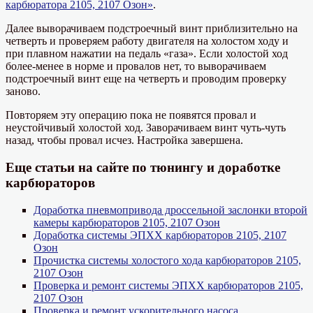
карбюратора 2105, 2107 Озон»
.
Далее выворачиваем подстроечный винт приблизительно на
четверть и проверяем работу двигателя на холостом ходу и
при плавном нажатии на педаль «газа». Если холостой ход
более-менее в норме и провалов нет, то выворачиваем
подстроечный винт еще на четверть и проводим проверку
заново.
Повторяем эту операцию пока не появятся провал и
неустойчивый холостой ход. Заворачиваем винт чуть-чуть
назад, чтобы провал исчез. Настройка завершена.
Еще статьи на сайте по тюнингу и доработке
карбюраторов
Доработка пневмопривода дроссельной заслонки второй
камеры карбюраторов 2105, 2107 Озон
Доработка системы ЭПХХ карбюраторов 2105, 2107
Озон
Прочистка системы холостого хода карбюраторов 2105,
2107 Озон
Проверка и ремонт системы ЭПХХ карбюраторов 2105,
2107 Озон
Проверка и ремонт ускорительного насоса