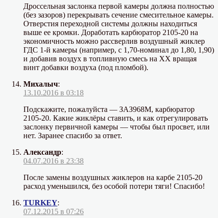
Дроссельная заслонка первой камеры должна полностью
(без зазоров) перекрывать сечение смесительное камеры.
Отверстия переходной системы должны находиться
выше ее кромки. Доработать карбюратор 2105-20 на
экономичность можно рассверлив воздушный жиклер
ГДС 1-й камеры (например, с 1,70-номинал до 1,80, 1,90)
и добавив воздух в топливную смесь на ХХ вращая
винт добавки воздуха (под пломбой).
Михалыч
:
13.10.2016 в 03:18
Подскажите, пожалуйста — ЗАЗ968М, карбюратор
2105-20. Какие жиклёры ставить, и как отрегулировать
заслонку первичной камеры — чтобы был просвет, или
нет. Заранее спасибо за ответ.
Александр
:
04.07.2016 в 23:38
После замены воздушных жиклеров на карбе 2105-20
расход уменьшился, без особой потери тяги! Спасибо!
TURKEY
:
07.12.2015 в 07:26