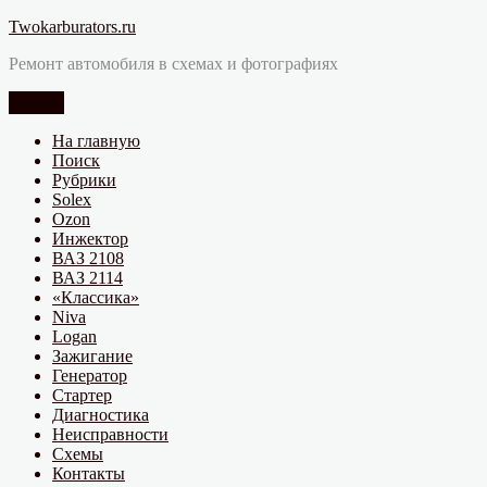
Перейти
Twokarburators.ru
к
Ремонт автомобиля в схемах и фотографиях
содержимому
Меню
На главную
Поиск
Рубрики
Solex
Ozon
Инжектор
ВАЗ 2108
ВАЗ 2114
«Классика»
Niva
Logan
Зажигание
Генератор
Стартер
Диагностика
Неисправности
Схемы
Контакты