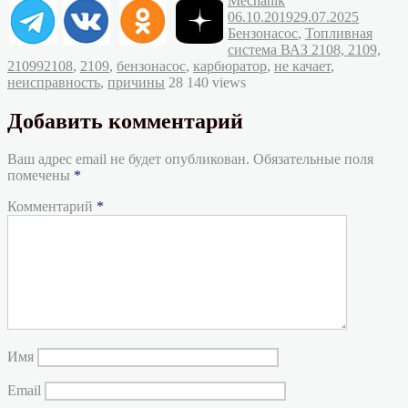
Mechanik
Рубрик
06.10.2019
29.07.2025
Бензонасос
,
Топливная
система ВАЗ 2108, 2109,
Метки
21099
2108
,
2109
,
бензонасос
,
карбюратор
,
не качает
,
неисправность
,
причины
28 140 views
Добавить комментарий
Ваш адрес email не будет опубликован.
Обязательные поля
помечены
*
Комментарий
*
Имя
Email