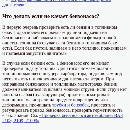
двигателя»
.
Что делать если не качает бензонасос?
В первую очередь проверить есть ли бензин в топливном
баке. Подкачиваем его рычагом ручной подкачки на
бензонасосе и наблюдаем как заполняется фильтр тонкой
очистки топлива (в случае если бензин в топливном баке
есть). Если бак пустой, заливаем в него топливо, подкачиваем
и пытаемся запустить двигатель.
В случае если бензин есть, а бензонасос его не качает,
проверяем подачу топлива. Для этого снимаем шланг с
топливоподающего штуцера карбюратора, подставляем под
него емкость и прокручиваем двигатель стартером. При
исправном бензонасосе и топливных магистралях бензин
должен выливаться из шланга мощной струей. Если струи нет
или она слабая (пульсирующая) придется осматривать
топливные магистрали на предмет повреждения или
деформации, прочищать
трубки
и
бензобак
, проверять и
регулировать привод бензонасоса, проверять герметичность
его клапанов. См.
«Проверка бензонасоса автомобилей ВАЗ
2108, 2109, 21099»
.