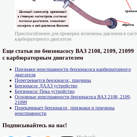
Приспособление для проверки величины давления в сист
карбюраторного двигателя
Еще статьи по бензонасосу ВАЗ 2108, 2109, 21099
с карбюраторным двигателем
Признаки неисправности бензонасоса карбюраторного
двигателя
Перегревается бензонасос, причины
Бензонасос ДААЗ устройство
Бензонасос Пека устройство
Основные неисправности бензонасоса ВАЗ 2108, 2109,
21099
Перекачивает бензонасос, признаки и причины
неисправности
Подписывайтесь на нас!
Автор
Опубликовано