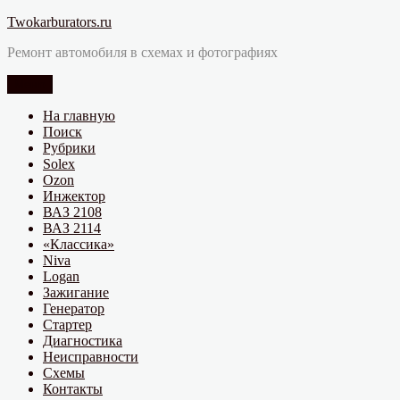
Перейти
Twokarburators.ru
к
Ремонт автомобиля в схемах и фотографиях
содержимому
Меню
На главную
Поиск
Рубрики
Solex
Ozon
Инжектор
ВАЗ 2108
ВАЗ 2114
«Классика»
Niva
Logan
Зажигание
Генератор
Стартер
Диагностика
Неисправности
Схемы
Контакты