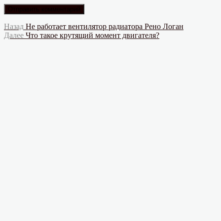
Навигация
Предыдущая
Назад
Не работает вентилятор радиатора Рено Логан
запись:
Следующая
Далее
Что такое крутящий момент двигателя?
по
запись:
записям