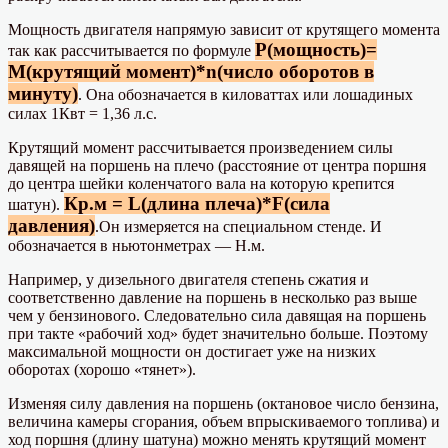
Мощность двигателя напрямую зависит от крутящего момента
P(мощность)=
так как рассчитывается по формуле
M(крутящий момент)*n(число оборотов в
минуту)
. Она обозначается в киловаттах или лошадиных
силах 1Квт = 1,36 л.с.
Крутящий момент рассчитывается произведением силы
давящей на поршень на плечо (расстояние от центра поршня
до центра шейки коленчатого вала на которую крепится
Кр.м = L(длина плеча)*F(сила
шатун).
давления)
.Он измеряется на специальном стенде. И
обозначается в ньютонметрах — Н.м.
Например, у дизельного двигателя степень сжатия и
соответственно давление на поршень в несколько раз выше
чем у бензинового. Следовательно сила давящая на поршень
при такте «рабочий ход» будет значительно больше. Поэтому
максимальной мощности он достигает уже на низких
оборотах (хорошо «тянет»).
Изменяя силу давления на поршень (октановое число бензина,
величина камеры сгорания, объем впрыскиваемого топлива) и
ход поршня (длину шатуна) можно менять крутящий момент