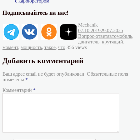
с карбюратором
Подписывайтесь на нас!
Автор
Опубликовано
Mechanik
Рубрик
07.10.2019
29.07.2025
Метки
Вопрос-ответ
автомобиль
,
двигатель
,
крутящий
,
момент
,
мощность
,
такое
,
что
356 views
Добавить комментарий
Ваш адрес email не будет опубликован.
Обязательные поля
помечены
*
Комментарий
*