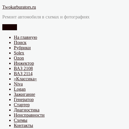
Перейти
Twokarburators.ru
к
Ремонт автомобиля в схемах и фотографиях
содержимому
Меню
На главную
Поиск
Рубрики
Solex
Ozon
Инжектор
ВАЗ 2108
ВАЗ 2114
«Классика»
Niva
Logan
Зажигание
Генератор
Стартер
Диагностика
Неисправности
Схемы
Контакты