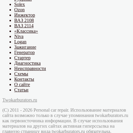
Solex
Ozon
Инжектор
ВАЗ 2108
ВАЗ 2114
«Классика»
Niva
Logan
Зажигание
Генератор
Стартер
Диагностика
Неисправности
Схемы
Контакты
О сайте
Статьи
Twokarburators.ru
(C) 2011 - 2026 Personal car repair. Использование материалов
сайта возможно только в случае упоминания twokarburators.ru
как первоисточника информации. В случае использования
материалов на других сайтах активная гиперссылка на
главную страницу вида twokarburators.ru обязательна.