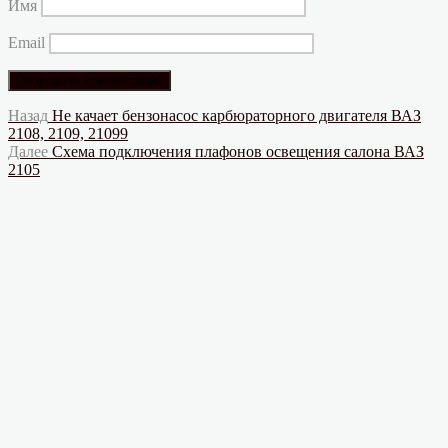
Имя
Email
Навигация
Предыдущая
Назад
Не качает бензонасос карбюраторного двигателя ВАЗ
запись:
2108, 2109, 21099
по
Следующая
Далее
Схема подключения плафонов освещения салона ВАЗ
записям
запись:
2105