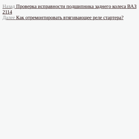
Навигация
Предыдущая
Назад
Проверка исправности подшипника заднего колеса ВАЗ
запись:
2114
по
Следующая
Далее
Как отремонтировать втягивающее реле стартера?
записям
запись: