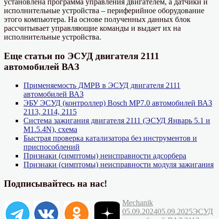
установлена программа управления двигателем, а датчики и
исполнительные устройства – периферийное оборудование
этого компьютера. На основе полученных данных блок
рассчитывает управляющие команды и выдает их на
исполнительные устройства.
Еще статьи по ЭСУД двигателя 2111
автомобилей ВАЗ
Применяемость ДМРВ в ЭСУД двигателя 2111
автомобилей ВАЗ
ЭБУ ЭСУД (контроллер) Bosch MP7.0 автомобилей ВАЗ
2113, 2114, 2115
Система зажигания двигателя 2111 (ЭСУД Январь 5.1 и
M1.5.4N), схема
Быстрая проверка катализатора без инструментов и
приспособлений
Признаки (симптомы) неисправности адсорбера
Признаки (симптомы) неисправности модуля зажигания
Подписывайтесь на нас!
Автор
Опубликовано
Mechanik
Рубрик
05.09.2024
05.09.2025
ЭСУД