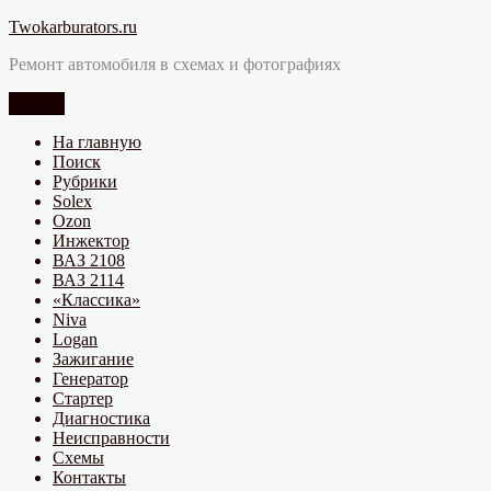
Перейти
Twokarburators.ru
к
Ремонт автомобиля в схемах и фотографиях
содержимому
Меню
На главную
Поиск
Рубрики
Solex
Ozon
Инжектор
ВАЗ 2108
ВАЗ 2114
«Классика»
Niva
Logan
Зажигание
Генератор
Стартер
Диагностика
Неисправности
Схемы
Контакты