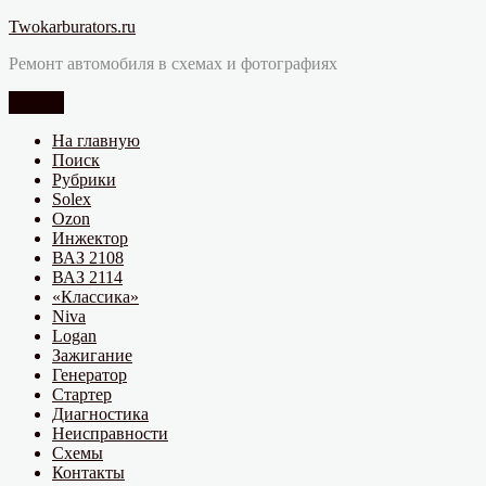
Перейти
Twokarburators.ru
к
Ремонт автомобиля в схемах и фотографиях
содержимому
Меню
На главную
Поиск
Рубрики
Solex
Ozon
Инжектор
ВАЗ 2108
ВАЗ 2114
«Классика»
Niva
Logan
Зажигание
Генератор
Стартер
Диагностика
Неисправности
Схемы
Контакты