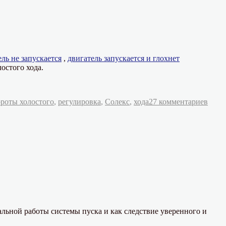
21081,
21083
Солекс
ль не запускается
,
двигатель запускается и глохнет
остого хода.
к
роты холостого
,
регулировка
,
Солекс
,
хода
27 комментариев
запи
Регу
обор
холо
хода
двиг
с
карб
2108,
21081
2108
Соле
альной работы системы пуска и как следствие уверенного и