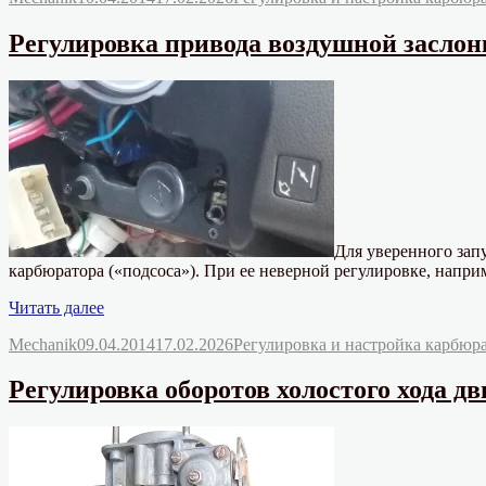
заслонки
первой
Регулировка привода воздушной заслонк
камеры
карбюратора
2108,
21081,
21083
Солекс»
Для уверенного зап
карбюратора («подсоса»). При ее неверной регулировке, наприм
«Регулировка
Читать далее
привода
Автор
Опубликовано
Рубрики
Mechanik
09.04.2014
17.02.2026
Регулировка и настройка карбюр
воздушной
заслонки
карбюратора
Регулировка оборотов холостого хода дв
2108,
21081,
21083
Солекс»