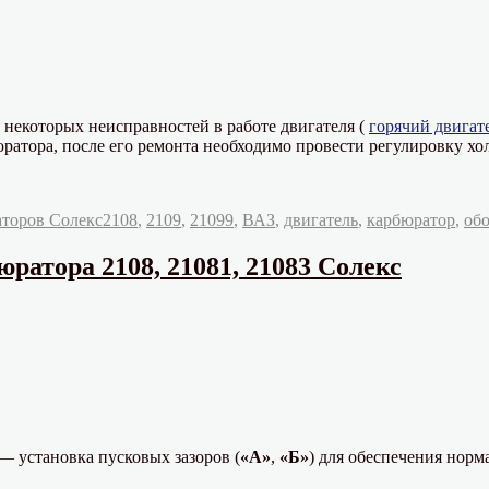
некоторых неисправностей в работе двигателя (
горячий двигате
юратора, после его ремонта необходимо провести регулировку хол
Метки
аторов Солекс
2108
,
2109
,
21099
,
ВАЗ
,
двигатель
,
карбюратор
,
обо
ратора 2108, 21081, 21083 Солекс
— установка пусковых зазоров (
«А»
,
«Б»
) для обеспечения норм