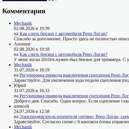
поплавковой
записей
камере
Комментарии
карбюратора
2108,
Mechanik
21081,
02.08.2026 в 19:39
21083
на
Как слить бензин с автомобиля Рено Логан?
Солекс»
Спасибо за дополнение. Просто здесь не полностью описа
Аноним
02.08.2026 в 19:18
на
Как слить бензин с автомобиля Рено Логан?
У меня логан 2010гв.нужен был бензин для триммера. С у
Mechanik
31.07.2026 в 18:19
на
Регулировка привода выключения сцепления Рено Лог
Здравствуйте. Для увеличения хода педали сцепления (пе
Юрий
31.07.2026 в 16:33
на
Регулировка привода выключения сцепления Рено Лог
Доброго дня. Спасибо. Один вопрос. Если сцепление схва
алексей
24.07.2026 в 12:58
на
Электродвигатель отопителя «печки» Рено Логан, схе
Здравствуйте. Согласно схеме с 6 контакта блока управле
Mechanik