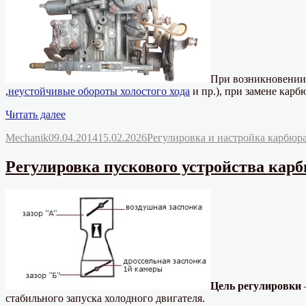
При возникновении 
,
неустойчивые обороты холостого хода
и пр.), при замене карб
«Регулировка
Читать далее
оборотов
Автор
Опубликовано
Рубрики
Mechanik
09.04.2014
15.02.2026
Регулировка и настройка карбюр
холостого
хода
двигателя
Регулировка пускового устройства карбю
с
карбюратором
2108,
21081,
21083
Солекс»
Цель регулировки
стабильного запуска холодного двигателя.