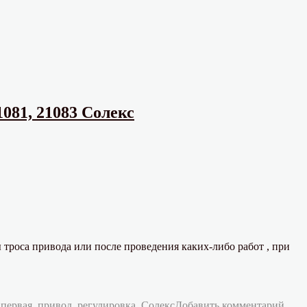
081, 21083 Солекс
троса привода или после проведения каких-либо работ , при
к
,
первая
,
привод
,
регулировка
,
Солекс
Добавить комментарий