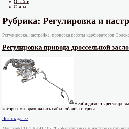
О сайте
Статьи
Рубрика:
Регулировка и наст
Регулировка, настройка, проверка работы карбюраторов Солекс
Регулировка привода дроссельной засло
Необходимость регулировки
которых отворачивались гайки оболочки троса.
«Регулировка
Читать далее
привода
Автор
Опубликовано
Рубрики
Mechanik
10.04.2014
17.02.2026
Регулировка и настройка карбюр
дроссельной