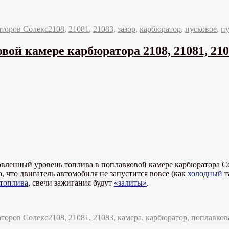
Метки
аторов Солекс
2108
,
21081
,
21083
,
зазор
,
карбюратор
,
пусковое
,
пу
вой камере карбюратора 2108, 21081, 21
вленный уровень топлива в поплавковой камере карбюратора Сол
, что двигатель автомобиля не запустится вовсе (как
холодный
т
топлива
, свечи зажигания будут
«залиты»
.
Метки
аторов Солекс
2108
,
21081
,
21083
,
камера
,
карбюратор
,
поплавков