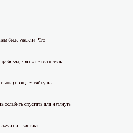
Регул
уровн
топли
в
попла
камер
карбю
нам была удалена. Что
2108,
21081
21083
Солек
пробовал, зря потратил время.
е выше) вращаем гайку по
ть ослабить опустить или натянуть
зъёма на 1 контакт