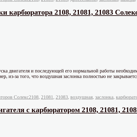
и карбюратора 2108, 21081, 21083 Солек
уска двигателя и последующей его нормальной работы необходи
ер, из-за того, что воздушная заслонка полностью не закрывает
Метки
аторов Солекс
2108
,
21081
,
21083
,
воздушная
,
заслонка
,
карбюрат
игателя с карбюратором 2108, 21081, 210