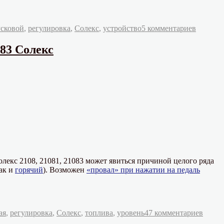
к
сковой
,
регулировка
,
Солекс
,
устройство
5 комментариев
записи
Регулир
083 Солекс
пусково
устройс
карбюра
2108,
21081,
21083
Солекс
екс 2108, 21081, 21083 может явиться причиной целого ряда
ак и
горячий
). Возможен
«провал» при нажатии на педаль
к
ая
,
регулировка
,
Солекс
,
топлива
,
уровень
47 комментариев
запис