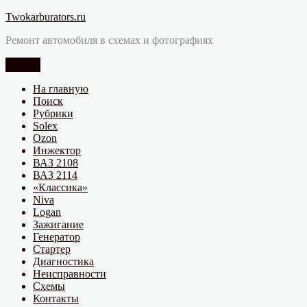
Перейти
Twokarburators.ru
к
Ремонт автомобиля в схемах и фотографиях
содержимому
Меню
На главную
Поиск
Рубрики
Solex
Ozon
Инжектор
ВАЗ 2108
ВАЗ 2114
«Классика»
Niva
Logan
Зажигание
Генератор
Стартер
Диагностика
Неисправности
Схемы
Контакты