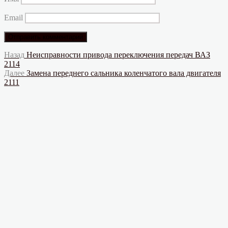
Email
Навигация
Предыдущая
Назад
Неисправности привода переключения передач ВАЗ
запись:
2114
по
Следующая
Далее
Замена переднего сальника коленчатого вала двигателя
записям
запись:
2111