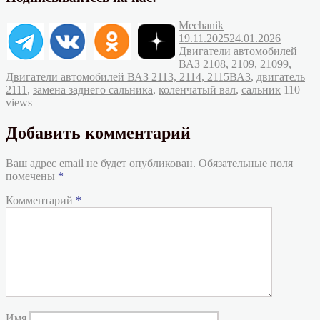
Автор
Опубликовано
Mechanik
Рубрик
19.11.2025
24.01.2026
Двигатели автомобилей
ВАЗ 2108, 2109, 21099
,
Метки
Двигатели автомобилей ВАЗ 2113, 2114, 2115
ВАЗ
,
двигатель
2111
,
замена заднего сальника
,
коленчатый вал
,
сальник
110
views
Добавить комментарий
Ваш адрес email не будет опубликован.
Обязательные поля
помечены
*
Комментарий
*
Имя