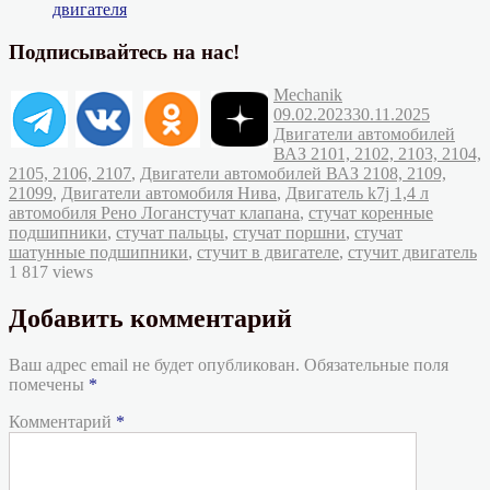
двигателя
Подписывайтесь на нас!
Автор
Опубликовано
Mechanik
Рубрик
09.02.2023
30.11.2025
Двигатели автомобилей
ВАЗ 2101, 2102, 2103, 2104,
2105, 2106, 2107
,
Двигатели автомобилей ВАЗ 2108, 2109,
21099
,
Двигатели автомобиля Нива
,
Двигатель k7j 1,4 л
Метки
автомобиля Рено Логан
стучат клапана
,
стучат коренные
подшипники
,
стучат пальцы
,
стучат поршни
,
стучат
шатунные подшипники
,
стучит в двигателе
,
стучит двигатель
1 817 views
Добавить комментарий
Ваш адрес email не будет опубликован.
Обязательные поля
помечены
*
Комментарий
*