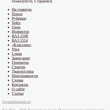
Пожалуйста. Стараемся.
На главную
Поиск
Рубрики
Solex
Ozon
Инжектор
ВАЗ 2108
ВАЗ 2114
«Классика»
Niva
Logan
Зажигание
Генератор
Стартер
Диагностика
Неисправности
Схемы
Контакты
О сайте
Статьи
Twokarburators.ru