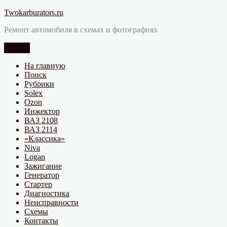
Перейти
Twokarburators.ru
к
Ремонт автомобиля в схемах и фотографиях
содержимому
Меню
На главную
Поиск
Рубрики
Solex
Ozon
Инжектор
ВАЗ 2108
ВАЗ 2114
«Классика»
Niva
Logan
Зажигание
Генератор
Стартер
Диагностика
Неисправности
Схемы
Контакты