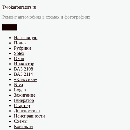
Перейти
Twokarburators.ru
к
Ремонт автомобиля в схемах и фотографиях
содержимому
Меню
На главную
Поиск
Рубрики
Solex
Ozon
Инжектор
ВАЗ 2108
ВАЗ 2114
«Классика»
Niva
Logan
Зажигание
Генератор
Стартер
Диагностика
Неисправности
Схемы
Контакты