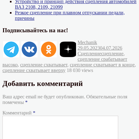
Устройство и принцип действия сцепления автомобилей
ВАЗ 2108, 2109, 21099
Резкое сцепление при плавном отпускании педали,
причины
Подписывайтесь на нас!
Автор
Опубликовано
Mechanik
Рубрик
29.05.2023
04.07.2026
Метки
Сцепление
сцепление
,
сцепление срабатывает
высоко
,
сцепление схватывает
,
сцепление схватывает в конце
,
сцепление схватывает вверху
18 030 views
Добавить комментарий
Ваш адрес email не будет опубликован.
Обязательные поля
помечены
*
Комментарий
*