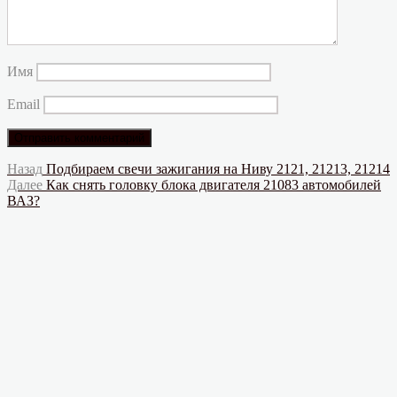
Имя
Email
Навигация
Предыдущая
Назад
Подбираем свечи зажигания на Ниву 2121, 21213, 21214
запись:
Следующая
Далее
Как снять головку блока двигателя 21083 автомобилей
по
запись:
ВАЗ?
записям