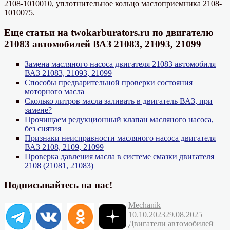
2108-1010010, уплотнительное кольцо маслоприемника 2108-
1010075.
Еще статьи на twokarburators.ru по двигателю
21083 автомобилей ВАЗ 21083, 21093, 21099
Замена масляного насоса двигателя 21083 автомобиля
ВАЗ 21083, 21093, 21099
Способы предварительной проверки состояния
моторного масла
Сколько литров масла заливать в двигатель ВАЗ, при
замене?
Прочищаем редукционный клапан масляного насоса,
без снятия
Признаки неисправности масляного насоса двигателя
ВАЗ 2108, 2109, 21099
Проверка давления масла в системе смазки двигателя
2108 (21081, 21083)
Подписывайтесь на нас!
Автор
Опубликовано
Mechanik
Рубрик
10.10.2023
29.08.2025
Двигатели автомобилей