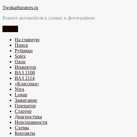
Перейти
Twokarburators.ru
к
Ремонт автомобиля в схемах и фотографиях
содержимому
Меню
На главную
Поиск
Рубрики
Solex
Ozon
Инжектор
ВАЗ 2108
ВАЗ 2114
«Классика»
Niva
Logan
Зажигание
Генератор
Стартер
Диагностика
Неисправности
Схемы
Контакты