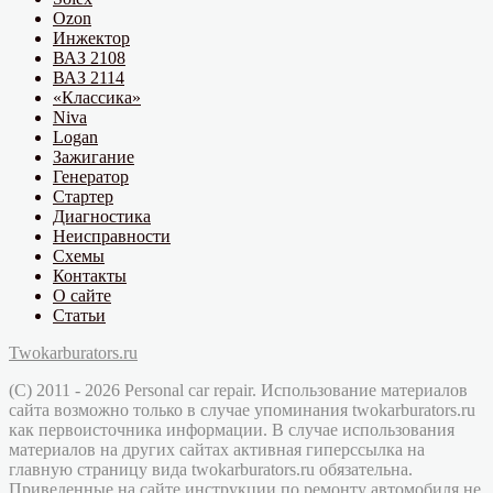
Ozon
Инжектор
ВАЗ 2108
ВАЗ 2114
«Классика»
Niva
Logan
Зажигание
Генератор
Стартер
Диагностика
Неисправности
Схемы
Контакты
О сайте
Статьи
Twokarburators.ru
(C) 2011 - 2026 Personal car repair. Использование материалов
сайта возможно только в случае упоминания twokarburators.ru
как первоисточника информации. В случае использования
материалов на других сайтах активная гиперссылка на
главную страницу вида twokarburators.ru обязательна.
Приведенные на сайте инструкции по ремонту автомобиля не