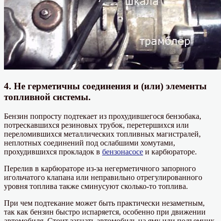
4. Не герметичны соединения и (или) элементы
топливной системы.
Бензин попросту подтекает из прохудившегося бензобака,
потрескавшихся резиновых трубок, перетершихся или
переломившихся металлических топливных магистралей,
неплотных соединений под ослабшими хомутами,
прохудившихся прокладок в
бензонасосе
и карбюраторе.
Перелив в карбюраторе из-за негерметичного запорного
игольчатого клапана или неправильно отрегулированного
уровня топлива также сминусуют сколько-то топлива.
При чем подтекание может быть практически незаметным,
так как бензин быстро испаряется, особенно при движении
автомобиля. Стоит загнать автомобиль на яму или подъемник,