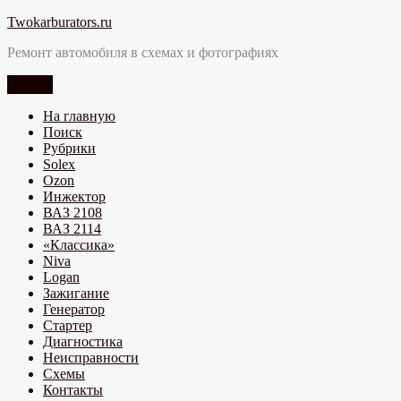
Перейти
Twokarburators.ru
к
Ремонт автомобиля в схемах и фотографиях
содержимому
Меню
На главную
Поиск
Рубрики
Solex
Ozon
Инжектор
ВАЗ 2108
ВАЗ 2114
«Классика»
Niva
Logan
Зажигание
Генератор
Стартер
Диагностика
Неисправности
Схемы
Контакты