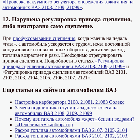
«Проверка вакуумного регулятора опережения зажигания на
автомобилях ВАЗ 2108, 2109, 21099»
.
12. Нарушена регулировка привода сцепления,
либо неисправно само сцепление.
При
пробуксовывании сцепления
, когда жмешь на педаль
«газа», а автомобиль ускоряется с трудом, из-за постоянной
«подгазовки» и повышенных оборотов двигателя расход
топлива возрастает в разы. Необходимо отрегулировать
привод сцепления. Подробности в статьях
«Регулировка
привода сцепления автомобилей ВАЗ 2108, 2109, 21099»
и
«Регулировка привода сцепления автомобилей ВАЗ 2101,
2102, 2103, 2104, 2105, 2106, 2107, 2121».
Еще статьи на сайте по автомобилям ВАЗ
Настройка карбюратора 2108, 21081, 21083 Солекс
Замена подшипника ступицы заднего колеса на
автомобилях ВАЗ 2108, 2109, 21099
Почему двигатель автомобиля «жрет» бензин ведрами?
«Переливает» карбюратор
Расход топлива автомобилями ВАЗ 2107, 2105, 2104
Расход топлива автомобилями ВАЗ 2101, 2102, 2103,