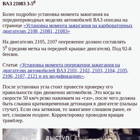
0
ВАЗ 21083 3-5
Более подробно установка момента зажигания на
переднеприводных моделях автомобилей ВАЗ описана на
странице
«Установка момента зажигания на карбюраторных
двигателях 2108, 21081, 21083»
На двигателях 2105, 2107 опережение должно составлять
0
5
(средняя метка на передней крышке двигателя). Под 92-й
бензин.
Статья:
«Установка момента опережения зажигания на
двигателях автомобилей ВАЗ 2101, 2102, 2103, 2104, 2105,
2106, 2107, 2121 и их модификациях»
.
После установки угла стоит провести проверку его
правильности при движении автомобиля. Это когда на
скорости 50 км/ч резко нажимаем на «газ», после чего должна
быть слышна кратковременная детонация в двигателе (пальцы
стучат). Если она затяжная, то зажигание слишком ранее, ее
нет, слишком позднее. Корректировку проводим вращая
трамблер.