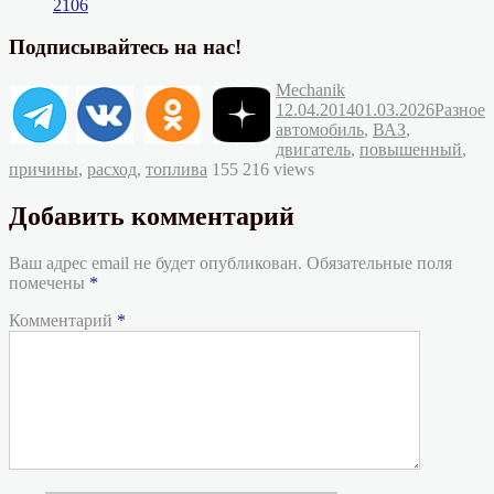
2106
Подписывайтесь на нас!
Автор
Опубликовано
Mechanik
Рубрик
М
12.04.2014
01.03.2026
Разное
автомобиль
,
ВАЗ
,
двигатель
,
повышенный
,
причины
,
расход
,
топлива
155 216 views
Добавить комментарий
Ваш адрес email не будет опубликован.
Обязательные поля
помечены
*
Комментарий
*