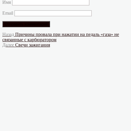
Имя
Email
Навигация
Предыдущая
Назад
Причины провала при нажатии на педаль «газа» не
запись:
связанные с карбюратором
по
Следующая
Далее
Свечи зажигания
записям
запись: