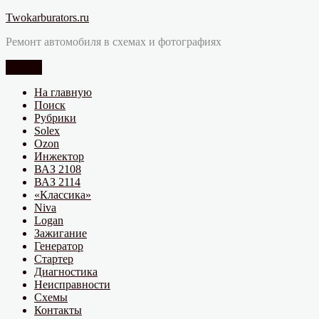
Перейти
Twokarburators.ru
к
Ремонт автомобиля в схемах и фотографиях
содержимому
Меню
На главную
Поиск
Рубрики
Solex
Ozon
Инжектор
ВАЗ 2108
ВАЗ 2114
«Классика»
Niva
Logan
Зажигание
Генератор
Стартер
Диагностика
Неисправности
Схемы
Контакты