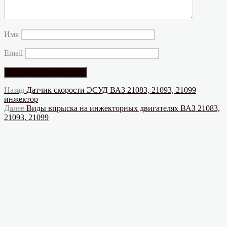
Имя
Email
Навигация
Предыдущая
Назад
Датчик скорости ЭСУД ВАЗ 21083, 21093, 21099
запись:
инжектор
по
Следующая
Далее
Виды впрыска на инжекторных двигателях ВАЗ 21083,
записям
запись:
21093, 21099