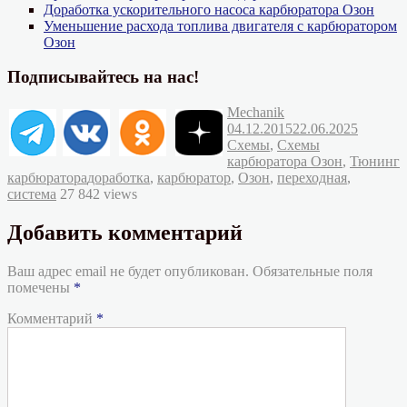
Доработка ускорительного насоса карбюратора Озон
Уменьшение расхода топлива двигателя с карбюратором
Озон
Подписывайтесь на нас!
Автор
Опубликовано
Mechanik
Рубрик
04.12.2015
22.06.2025
Схемы
,
Схемы
карбюратора Озон
,
Тюнинг
Метки
карбюратора
доработка
,
карбюратор
,
Озон
,
переходная
,
система
27 842 views
Добавить комментарий
Ваш адрес email не будет опубликован.
Обязательные поля
помечены
*
Комментарий
*