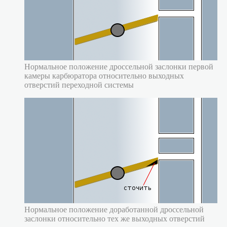
Нормальное положение дроссельной заслонки первой
камеры карбюратора относительно выходных
отверстий переходной системы
Нормальное положение доработанной дроссельной
заслонки относительно тех же выходных отверстий