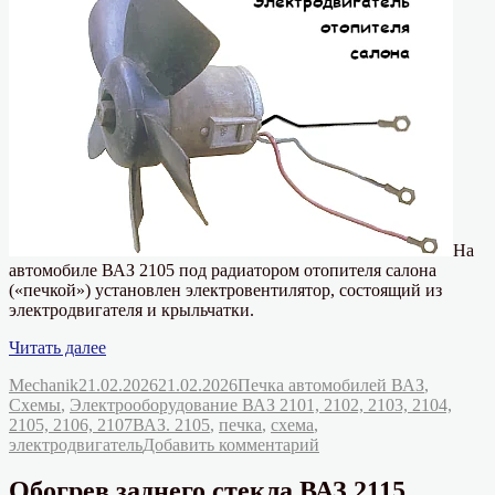
Схема.
На
автомобиле ВАЗ 2105 под радиатором отопителя салона
(«печкой») установлен электровентилятор, состоящий из
электродвигателя и крыльчатки.
«Электродвигатель
Читать далее
печки
Автор
Опубликовано
Рубрики
Mechanik
21.02.2026
21.02.2026
Печка автомобилей ВАЗ
,
ВАЗ
Схемы
,
Электрооборудование ВАЗ 2101, 2102, 2103, 2104,
2105,
Метки
2105, 2106, 2107
ВАЗ. 2105
,
печка
,
схема
,
схема
к
электродвигатель
Добавить комментарий
подключения»
записи
Электродвигатель
Обогрев заднего стекла ВАЗ 2115.