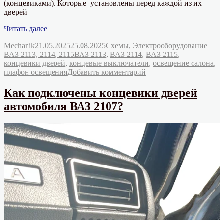
(концевиками). Которые установлены перед каждой из их
дверей.
«Как
Читать далее
подключены
Автор
Опубликовано
Рубрики
Mechanik
21.05.2025
25.08.2025
Схемы
,
Электрооборудование
концевики
Метки
ВАЗ 2113, 2114, 2115
ВАЗ 2113
,
ВАЗ 2114
,
ВАЗ 2115
,
дверей
концевики дверей
,
концевые выключатели
,
освещение салона
,
ВАЗ
к
плафон освещения
Добавить комментарий
2113,
записи
2114,
Как
2115?»
Как подключены концевики дверей
подключены
автомобиля ВАЗ 2107?
концевики
дверей
ВАЗ
2113,
2114,
2115?