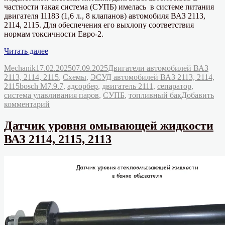
частности такая система (СУПБ) имелась в системе питания
двигателя 11183 (1,6 л., 8 клапанов) автомобиля ВАЗ 2113,
2114, 2115. Для обеспечения его выхлопу соответствия
нормам токсичности Евро-2.
«Система
Читать далее
улавливания
Автор
Опубликовано
Рубрики
Mechanik
17.02.2025
07.09.2025
Двигатели автомобилей ВАЗ
паров
2113, 2114, 2115
,
Схемы
,
ЭСУД автомобилей ВАЗ 2113, 2114,
бензина
Метки
2115
bosch M7.9.7
,
адсорбер
,
двигатель 2111
,
сепаратор
,
—
система улавливания паров
,
СУПБ
,
топливный бак
Добавить
СУПБ
к
комментарий
двигателя
записи
11183»
Система
Датчик уровня омывающей жидкости
улавливания
ВАЗ 2114, 2115, 2113
паров
бензина
—
СУПБ
двигателя
11183