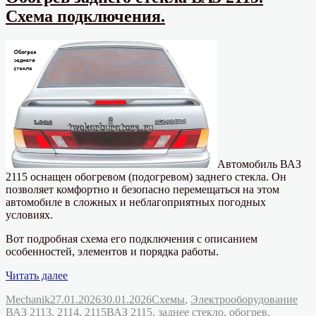
печки
Схема подключения.
ВАЗ
2105,
схема
подключения
Автомобиль ВАЗ
2115 оснащен обогревом (подогревом) заднего стекла. Он
позволяет комфортно и безопасно перемещаться на этом
автомобиле в сложных и неблагоприятных погодных
условиях.
Вот подробная схема его подключения с описанием
особенностей, элементов и порядка работы.
«Обогрев
Читать далее
заднего
Автор
Опубликовано
Рубрики
Mechanik
27.01.2026
30.01.2026
Схемы
,
Электрооборудование
стекла
Метки
ВАЗ 2113, 2114, 2115
ВАЗ 2115
,
заднее стекло
,
обогрев
,
ВАЗ