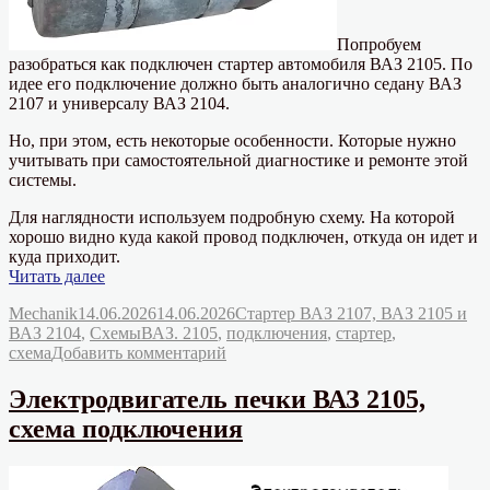
Попробуем
разобраться как подключен стартер автомобиля ВАЗ 2105. По
идее его подключение должно быть аналогично седану ВАЗ
2107 и универсалу ВАЗ 2104.
Но, при этом, есть некоторые особенности. Которые нужно
учитывать при самостоятельной диагностике и ремонте этой
системы.
Для наглядности используем подробную схему. На которой
хорошо видно куда какой провод подключен, откуда он идет и
куда приходит.
«Как
Читать далее
подключен
Автор
Опубликовано
Рубрики
Mechanik
14.06.2026
14.06.2026
Стартер ВАЗ 2107, ВАЗ 2105 и
стартер
Метки
ВАЗ 2104
,
Схемы
ВАЗ. 2105
,
подключения
,
стартер
,
автомобиля
к
схема
Добавить комментарий
ВАЗ
записи
2105?
Как
Схема.»
Электродвигатель печки ВАЗ 2105,
подключен
схема подключения
стартер
автомобиля
ВАЗ
2105?