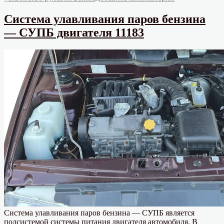
записи
2114,
Устройство
2115.
Система улавливания паров бензина
рулевой
Схема.»
— СУПБ двигателя 11183
рейки
ВАЗ
2113,
2114,
2115.
Схема.
Система улавливания паров бензина — СУПБ является
подсистемой системы питания двигателя автомобиля. В