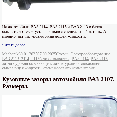
На автомобили ВАЗ 2114, ВАЗ 2115 и ВАЗ 2113 в бачок
омывателя стекол устанавливался специальный датчик. А
именно, датчик уровня омывающей жидкости.
«Датчик
Читать далее
уровня
Автор
Опубликовано
Рубрики
Mechanik
30.01.2025
07.09.2025
Схемы
,
Электрооборудование
омывающей
Метки
ВАЗ 2113, 2114, 2115
бачок омывателя
,
ВАЗ 2114
,
ВАЗ 2115
,
жидкости
датчик уровня омывающей
,
лампа уровня омывающей
,
ВАЗ
к
омывающая жидкость
,
схема
Добавить комментарий
2114,
записи
2115,
Датчик
2113»
Кузовные зазоры автомобиля ВАЗ 2107.
уровня
Размеры.
омывающей
жидкости
ВАЗ
2114,
2115,
2113