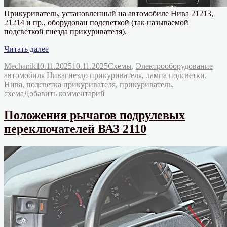
Прикуриватель, установленный на автомобиле Нива 21213,
21214 и пр., оборудован подсветкой (так называемой
подсветкой гнезда прикуривателя).
«Подсветка
Читать далее
прикуривателя
Автор
Опубликовано
Рубрики
Mechanik
10.11.2025
10.11.2025
Схемы
,
Электрооборудование
автомобиля
Метки
автомобиля Нива
гнездо прикуривателя
,
лампа подсветки
,
Нива.
Нива
,
подсветка прикуривателя
,
прикуриватель
,
Схема
к
схема
Добавить комментарий
подключения.»
записи
Подсветка
Положения рычагов подрулевых
прикуривателя
переключателей ВАЗ 2110
автомобиля
Нива.
Схема
подключения.