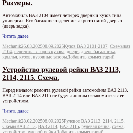
Размеры.
концевики
дверей
автомобиля
Автомобиль ВАЗ 2104 имеет четырех дверный кузов типа
ВАЗ
универсал. Его багажное отделение закрыто пятой дверью
2107?
(дверь задка).
«Кузовные
Читать далее
зазоры
Автор
Опубликовано
Рубрики
Мет
Mechanik
26.03.2025
08.09.2025
Кузов ВАЗ 2101-2107
,
Схемы
ваз
автомобиля
2104
,
величина зазоров кузова
,
двери
,
дверь багажника
,
ВАЗ
к
крылья
,
кузов
,
кузовные зазоры
Добавить комментарий
2104.
записи
Размеры.»
Кузовны
Устройство рулевой рейки ВАЗ 2113,
зазоры
2114, 2115. Схема.
автомоб
ВАЗ
2104.
Перед началом ремонта рулевой рейки автомобиля ВАЗ 2113,
Размеры.
ВАЗ 2114 или ВАЗ 2115 не будет лишним ознакомиться с ее
устройством.
«Устройство
Читать далее
рулевой
Автор
Опубликовано
Рубрики
Mechanik
28.02.2025
08.09.2025
Рулевое ВАЗ 2113, 2114, 2115
,
рейки
Метки
Схемы
ВАЗ 2113
,
ВАЗ 2114
,
ВАЗ 2115
,
рулевая рейка
,
схема
,
ВАЗ
к
устройство рулевой рейки
Добавить комментарий
2113,