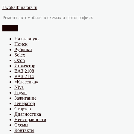
Перейти
Twokarburators.ru
к
Ремонт автомобиля в схемах и фотографиях
содержимому
Меню
На главную
Поиск
Рубрики
Solex
Ozon
Инжектор
ВАЗ 2108
ВАЗ 2114
«Классика»
Niva
Logan
Зажигание
Генератор
Стартер
Диагностика
Неисправности
Схемы
Контакты