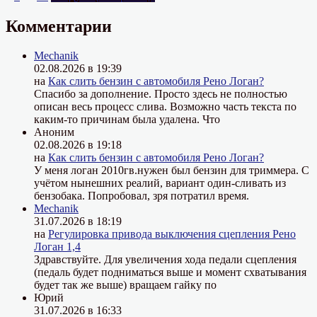
Кузовные
записей
зазоры
Комментарии
автомобиля
ВАЗ
Mechanik
2107.
02.08.2026 в 19:39
Размеры.
на
Как слить бензин с автомобиля Рено Логан?
Спасибо за дополнение. Просто здесь не полностью
описан весь процесс слива. Возможно часть текста по
каким-то причинам была удалена. Что
Аноним
02.08.2026 в 19:18
на
Как слить бензин с автомобиля Рено Логан?
У меня логан 2010гв.нужен был бензин для триммера. С
учётом нынешних реалий, вариант один-сливать из
бензобака. Попробовал, зря потратил время.
Mechanik
31.07.2026 в 18:19
на
Регулировка привода выключения сцепления Рено
Логан 1,4
Здравствуйте. Для увеличения хода педали сцепления
(педаль будет подниматься выше и момент схватывания
будет так же выше) вращаем гайку по
Юрий
31.07.2026 в 16:33