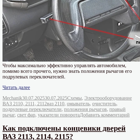
Чтобы максимально эффективно управлять автомобилем,
помимо всего прочего, нужно знать положения рычагов его
подрулевых переключателей.
«Положения
Читать далее
рычагов
Автор
Опубликовано
Рубрики
Mechanik
30.07.2025
30.07.2025
Схемы
,
Электрооборудование
подрулевых
Метки
ВАЗ 2110, 2111, 2112
ваз 2110
,
омыватель
,
очиститель
,
переключателей
подрулевые переключатели
,
положения рычагов
,
правый
ВАЗ
к
рычаг
,
свет фар
,
указатели поворота
Добавить комментарий
2110»
запи
Пол
Как подключены концевики дверей
рыча
ВАЗ 2113, 2114, 2115?
подр