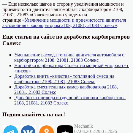
— Еще несколько шагов в сторону увеличения мощности и
приемистости двигателя автомобиля с карбюратором 2108,
21081, 21083 «Солекс» можно увидеть на
странице
«Увеличение мощности и приемистости двигателя
автомобиля с карбюратором 2108, 21081, 21083 Солекс»
.
Еще статьи на сайте по доработке карбюраторов
Солекс
Уменьшение расхода топлива двигателя автомобиля с
карбюратором 2108, 21081, 21083 Солекс
Настройка карбюратора Солекс на мощный «подхват» с
«низов»
Доработка винта «качества» топливной смеси на
карбюраторе 2108, 21081, 21083 Солекс
Доработка смесительных камер карбюратора 2108,
21081, 21083 Солекс
Доработка привода воздушной заслонки карбюратора
2108, 21081, 21083 Солекс
Подписывайтесь на нас!
Автор
Опубликовано
Mechanik
Рубрик
07.04.2014
29.01.2026