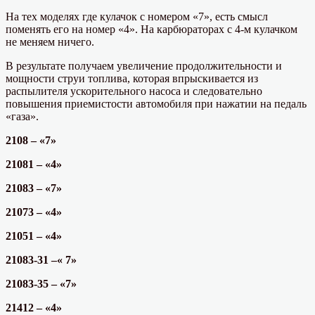
На тех моделях где кулачок с номером «7», есть смысл
поменять его на номер «4». На карбюраторах с 4-м кулачком
не меняем ничего.
В результате получаем увеличение продолжительности и
мощности струи топлива, которая впрыскивается из
распылителя ускорительного насоса и следовательно
повышения приемистости автомобиля при нажатии на педаль
«газа».
2108 – «7»
21081 – «4»
21083 – «7»
21073 – «4»
21051 – «4»
21083-31 –« 7»
21083-35 – «7»
21412 – «4»