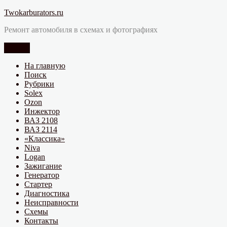
Перейти
Twokarburators.ru
к
Ремонт автомобиля в схемах и фотографиях
содержимому
Меню
На главную
Поиск
Рубрики
Solex
Ozon
Инжектор
ВАЗ 2108
ВАЗ 2114
«Классика»
Niva
Logan
Зажигание
Генератор
Стартер
Диагностика
Неисправности
Схемы
Контакты