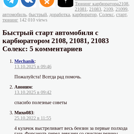
Метки
Тюнинг карбюратора
2108
,
21081
,
21083
,
2109
,
21099
,
автомобиль
,
быстрый
,
доработка
,
карбюратор
,
Солекс
,
старт
,
тюнинг
142 010 views
Быстрый старт автомобиля с
карбюратором 2108, 21081, 21083
Солекс: 5 комментариев
Mechanik
:
13.10.2025 в 09:46
Пожалуйста! Всегда рад помочь.
Аноним
:
13.10.2025 в 09:42
спасибо полезные советы
Михо083
:
25.10.2022 в 11:55
4 кулачок выстреливает весь бензин за первые полхода
газа. Форсануть перед девками со свистом резины