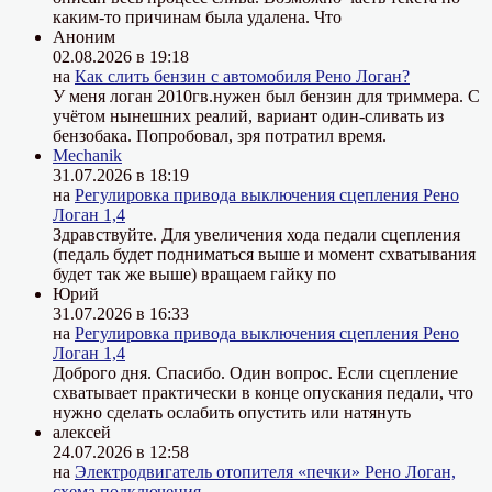
каким-то причинам была удалена. Что
Аноним
02.08.2026 в 19:18
на
Как слить бензин с автомобиля Рено Логан?
У меня логан 2010гв.нужен был бензин для триммера. С
учётом нынешних реалий, вариант один-сливать из
бензобака. Попробовал, зря потратил время.
Mechanik
31.07.2026 в 18:19
на
Регулировка привода выключения сцепления Рено
Логан 1,4
Здравствуйте. Для увеличения хода педали сцепления
(педаль будет подниматься выше и момент схватывания
будет так же выше) вращаем гайку по
Юрий
31.07.2026 в 16:33
на
Регулировка привода выключения сцепления Рено
Логан 1,4
Доброго дня. Спасибо. Один вопрос. Если сцепление
схватывает практически в конце опускания педали, что
нужно сделать ослабить опустить или натянуть
алексей
24.07.2026 в 12:58
на
Электродвигатель отопителя «печки» Рено Логан,
схема подключения