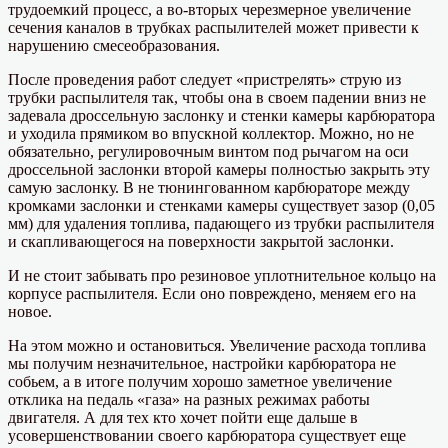
трудоемкий процесс, а во-вторых черезмерное увеличение
сечения каналов в трубках распылителей может привести к
нарушению смесеобразования.
После проведения работ следует «пристрелять» струю из
трубки распылителя так, чтобы она в своем падении вниз не
задевала дроссельную заслонку и стенки камеры карбюратора
и уходила прямиком во впускной коллектор. Можно, но не
обязательно, регулировочным винтом под рычагом на оси
дроссельной заслонки второй камеры полностью закрыть эту
самую заслонку. В не тюнингованном карбюраторе между
кромками заслонки и стенками камеры существует зазор (0,05
мм) для удаления топлива, падающего из трубки распылителя
и скапливающегося на поверхности закрытой заслонки.
И не стоит забывать про резиновое уплотнительное кольцо на
корпусе распылителя. Если оно повреждено, меняем его на
новое.
На этом можно и остановиться. Увеличение расхода топлива
мы получим незначительное, настройки карбюратора не
собьем, а в итоге получим хорошо заметное увеличение
отклика на педаль «газа» на разных режимах работы
двигателя. А для тех кто хочет пойти еще дальше в
усовершенствовании своего карбюратора существует еще