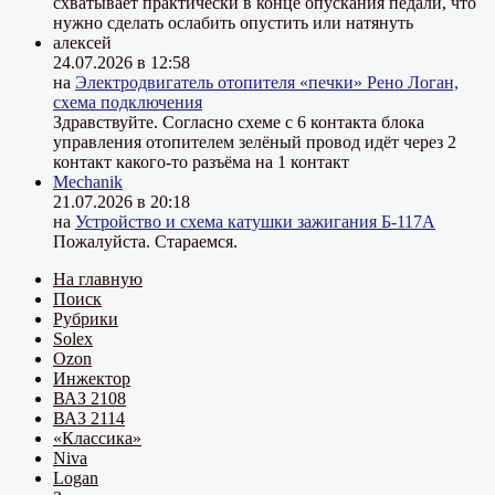
схватывает практически в конце опускания педали, что
нужно сделать ослабить опустить или натянуть
алексей
24.07.2026 в 12:58
на
Электродвигатель отопителя «печки» Рено Логан,
схема подключения
Здравствуйте. Согласно схеме с 6 контакта блока
управления отопителем зелёный провод идёт через 2
контакт какого-то разъёма на 1 контакт
Mechanik
21.07.2026 в 20:18
на
Устройство и схема катушки зажигания Б-117А
Пожалуйста. Стараемся.
На главную
Поиск
Рубрики
Solex
Ozon
Инжектор
ВАЗ 2108
ВАЗ 2114
«Классика»
Niva
Logan