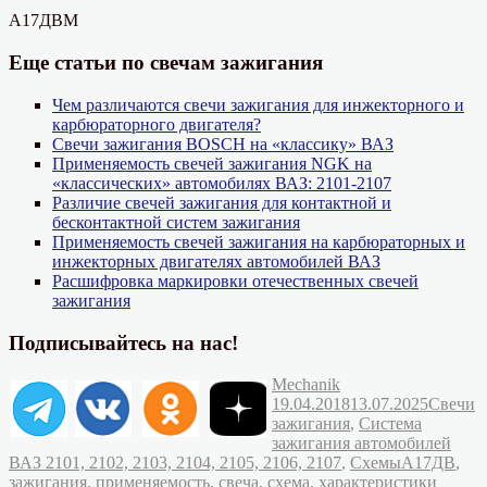
А17ДВМ
Еще статьи по свечам зажигания
Чем различаются свечи зажигания для инжекторного и
карбюраторного двигателя?
Свечи зажигания BOSCH на «классику» ВАЗ
Применяемость свечей зажигания NGK на
«классических» автомобилях ВАЗ: 2101-2107
Различие свечей зажигания для контактной и
бесконтактной систем зажигания
Применяемость свечей зажигания на карбюраторных и
инжекторных двигателях автомобилей ВАЗ
Расшифровка маркировки отечественных свечей
зажигания
Подписывайтесь на нас!
Автор
Опубликовано
Mechanik
Рубрик
19.04.2018
13.07.2025
Свечи
зажигания
,
Система
зажигания автомобилей
Метки
ВАЗ 2101, 2102, 2103, 2104, 2105, 2106, 2107
,
Схемы
А17ДВ
,
зажигания
,
применяемость
,
свеча
,
схема
,
характеристики