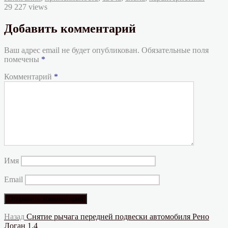
29 227 views
Добавить комментарий
Ваш адрес email не будет опубликован.
Обязательные поля
помечены
*
Комментарий
*
Имя
Email
Навигация
Предыдущая
Назад
Снятие рычага передней подвески автомобиля Рено
запись:
Логан 1,4