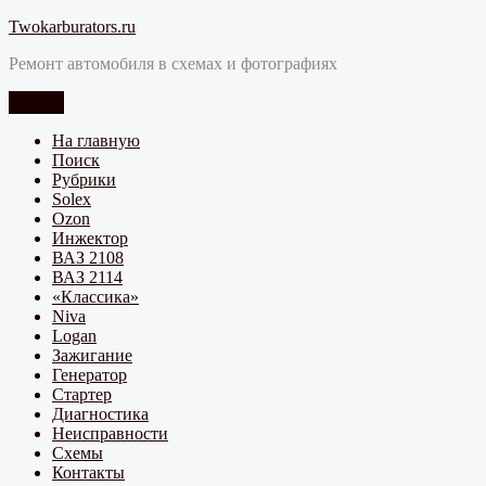
Перейти
Twokarburators.ru
к
Ремонт автомобиля в схемах и фотографиях
содержимому
Меню
На главную
Поиск
Рубрики
Solex
Ozon
Инжектор
ВАЗ 2108
ВАЗ 2114
«Классика»
Niva
Logan
Зажигание
Генератор
Стартер
Диагностика
Неисправности
Схемы
Контакты