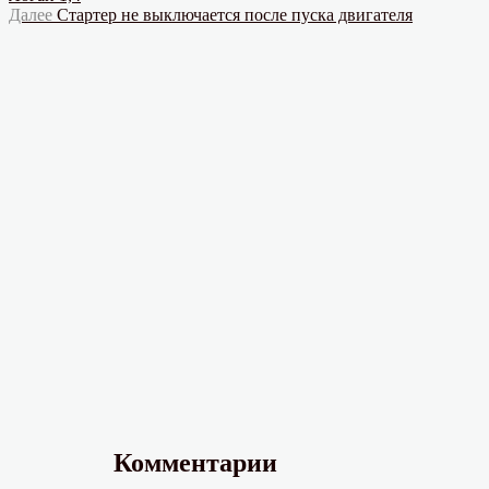
по
Следующая
Далее
Стартер не выключается после пуска двигателя
записям
запись:
Комментарии