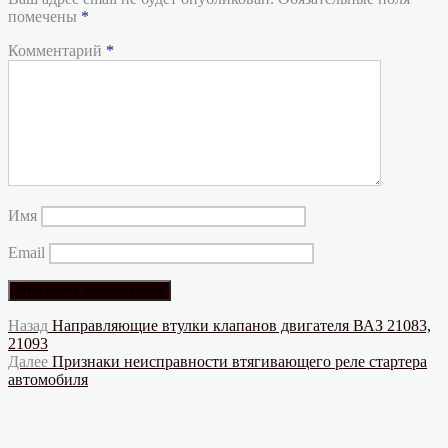
помечены
*
Комментарий
*
Имя
Email
Навигация
Предыдущая
Назад
Направляющие втулки клапанов двигателя ВАЗ 21083,
запись:
21093
по
Следующая
Далее
Признаки неисправности втягивающего реле стартера
записям
запись:
автомобиля