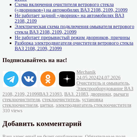
Схема включения очистителя ветрового стекла
(«дворников») на автомобилях ВАЗ 2108, 2109, 21099
Не работает задний «дворник» на автомобилях ВАЗ
2108, 2109
Электрическая схема подключения омывателя ветрового
стекла ВАЗ 2108, 2109, 21099
Не работает прерывистый режим дворников, причины
Разборка электродвигателя очистителя ветрового стекла
ВАЗ 2108, 2109, 21099
Подписывайтесь на нас!
Автор
Опубликовано
Mechanik
Рубрик
24.05.2024
24.07.2026
Очиститель и омыватель
,
Электрооборудование ВАЗ
Метки
2108, 2109, 21099
ВАЗ 21093
,
ВАЗ. 21083
,
дворники
,
рычаги
стеклоочистителя
,
стеклоочиститель
,
установка
стеклоочистиеля
,
щетки
,
электродвигатель стеклоочистителя
310 views
Добавить комментарий
Ваш адрес email не будет опубликован.
Обязательные поля