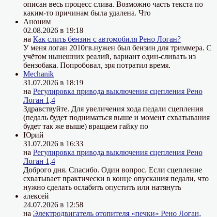
описан весь процесс слива. Возможно часть текста по
каким-то причинам была удалена. Что
Аноним
02.08.2026 в 19:18
на
Как слить бензин с автомобиля Рено Логан?
У меня логан 2010гв.нужен был бензин для триммера. С
учётом нынешних реалий, вариант один-сливать из
бензобака. Попробовал, зря потратил время.
Mechanik
31.07.2026 в 18:19
на
Регулировка привода выключения сцепления Рено
Логан 1,4
Здравствуйте. Для увеличения хода педали сцепления
(педаль будет подниматься выше и момент схватывания
будет так же выше) вращаем гайку по
Юрий
31.07.2026 в 16:33
на
Регулировка привода выключения сцепления Рено
Логан 1,4
Доброго дня. Спасибо. Один вопрос. Если сцепление
схватывает практически в конце опускания педали, что
нужно сделать ослабить опустить или натянуть
алексей
24.07.2026 в 12:58
на
Электродвигатель отопителя «печки» Рено Логан,