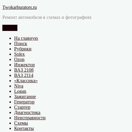
Перейти
Twokarburators.ru
к
Ремонт автомобиля в схемах и фотографиях
содержимому
Меню
На главную
Поиск
Рубрики
Solex
Ozon
Инжектор
ВАЗ 2108
ВАЗ 2114
«Классика»
Niva
Logan
Зажигание
Генератор
Стартер
Диагностика
Неисправности
Схемы
Контакты