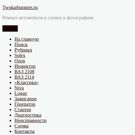
Перейти
Twokarburators.ru
к
Ремонт автомобиля в схемах и фотографиях
содержимому
Меню
На главную
Поиск
Рубрики
Solex
Ozon
Инжектор
ВАЗ 2108
ВАЗ 2114
«Классика»
Niva
Logan
Зажигание
Генератор
Стартер
Диагностика
Неисправности
Схемы
Контакты