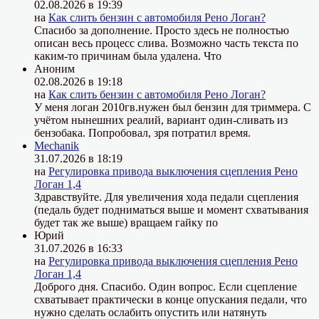
02.08.2026 в 19:39
на
Как слить бензин с автомобиля Рено Логан?
Спасибо за дополнение. Просто здесь не полностью
описан весь процесс слива. Возможно часть текста по
каким-то причинам была удалена. Что
Аноним
02.08.2026 в 19:18
на
Как слить бензин с автомобиля Рено Логан?
У меня логан 2010гв.нужен был бензин для триммера. С
учётом нынешних реалий, вариант один-сливать из
бензобака. Попробовал, зря потратил время.
Mechanik
31.07.2026 в 18:19
на
Регулировка привода выключения сцепления Рено
Логан 1,4
Здравствуйте. Для увеличения хода педали сцепления
(педаль будет подниматься выше и момент схватывания
будет так же выше) вращаем гайку по
Юрий
31.07.2026 в 16:33
на
Регулировка привода выключения сцепления Рено
Логан 1,4
Доброго дня. Спасибо. Один вопрос. Если сцепление
схватывает практически в конце опускания педали, что
нужно сделать ослабить опустить или натянуть