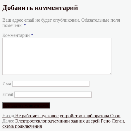
Добавить комментарий
Ваш адрес email не будет опубликован.
Обязательные поля
помечены
*
Комментарий
*
Имя
Email
Навигация
Предыдущая
Назад
Не работает пусковое устройство карбюратора Озон
запись:
Следующая
Далее
Электростеклоподъемники задних дверей Рено Логан,
по
запись:
схема подключения