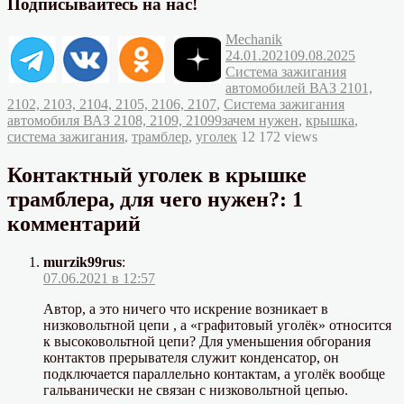
Подписывайтесь на нас!
Автор
Опубликовано
Mechanik
Рубрик
24.01.2021
09.08.2025
Система зажигания
автомобилей ВАЗ 2101,
2102, 2103, 2104, 2105, 2106, 2107
,
Система зажигания
Метки
автомобиля ВАЗ 2108, 2109, 21099
зачем нужен
,
крышка
,
система зажигания
,
трамблер
,
уголек
12 172 views
Контактный уголек в крышке
трамблера, для чего нужен?: 1
комментарий
murzik99rus
:
07.06.2021 в 12:57
Автор, а это ничего что искрение возникает в
низковольтной цепи , а «графитовый уголёк» относится
к высоковольтной цепи? Для уменьшения обгорания
контактов прерывателя служит конденсатор, он
подключается параллельно контактам, а уголёк вообще
гальванически не связан с низковольтной цепью.