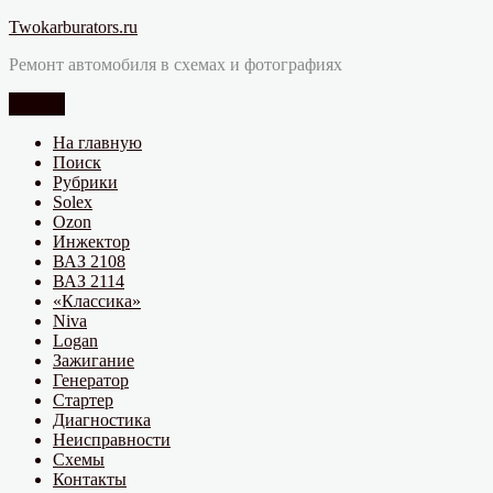
Перейти
Twokarburators.ru
к
Ремонт автомобиля в схемах и фотографиях
содержимому
Меню
На главную
Поиск
Рубрики
Solex
Ozon
Инжектор
ВАЗ 2108
ВАЗ 2114
«Классика»
Niva
Logan
Зажигание
Генератор
Стартер
Диагностика
Неисправности
Схемы
Контакты