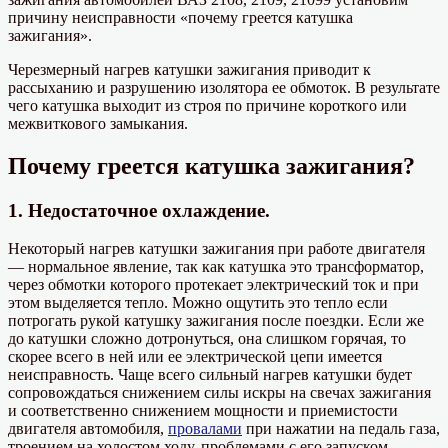
причину неисправности «почему греется катушка
зажигания».
Черезмерный нагрев катушки зажигания приводит к
рассыханию и разрушению изолятора ее обмоток. В результате
чего катушка выходит из строя по причине короткого или
межвиткового замыкания.
Почему греется катушка зажигания?
1. Недостаточное охлаждение.
Некоторый нагрев катушки зажигания при работе двигателя
— нормальное явление, так как катушка это трансформатор,
через обмотки которого протекает электрический ток и при
этом выделяется тепло. Можно ощутить это тепло если
потрогать рукой катушку зажигания после поездки. Если же
до катушки сложно дотронуться, она слишком горячая, то
скорее всего в ней или ее электрической цепи имеется
неисправность. Чаще всего сильный нагрев катушки будет
сопровождаться снижением силы искры на свечах зажигания
и соответственно снижением мощности и приемистости
двигателя автомобиля,
провалами
при нажатии на педаль газа,
троением на холостом ходу, проблемами с его запуском.