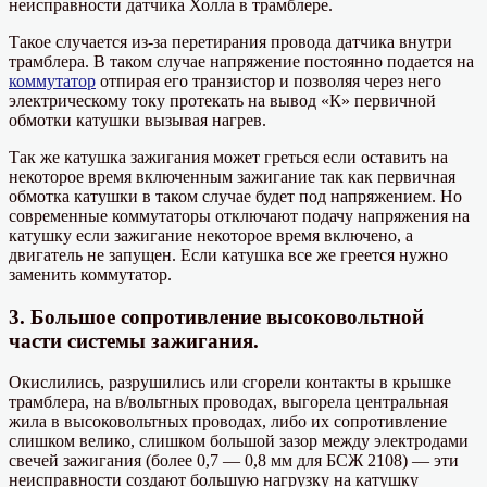
неисправности датчика Холла в трамблере.
Такое случается из-за перетирания провода датчика внутри
трамблера. В таком случае напряжение постоянно подается на
коммутатор
отпирая его транзистор и позволяя через него
электрическому току протекать на вывод «К» первичной
обмотки катушки вызывая нагрев.
Так же катушка зажигания может греться если оставить на
некоторое время включенным зажигание так как первичная
обмотка катушки в таком случае будет под напряжением. Но
современные коммутаторы отключают подачу напряжения на
катушку если зажигание некоторое время включено, а
двигатель не запущен. Если катушка все же греется нужно
заменить коммутатор.
3. Большое сопротивление высоковольтной
части системы зажигания.
Окислились, разрушились или сгорели контакты в крышке
трамблера, на в/вольтных проводах, выгорела центральная
жила в высоковольтных проводах, либо их сопротивление
слишком велико, слишком большой зазор между электродами
свечей зажигания (более 0,7 — 0,8 мм для БСЖ 2108) — эти
неисправности создают большую нагрузку на катушку