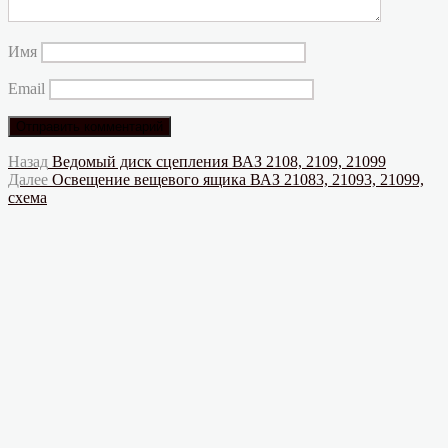
Имя
Email
Навигация
Предыдущая
Назад
Ведомый диск сцепления ВАЗ 2108, 2109, 21099
запись:
Следующая
Далее
Освещение вещевого ящика ВАЗ 21083, 21093, 21099,
по
запись:
схема
записям