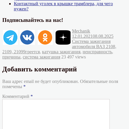
Контактный уголек в крышке трамблера, для чего
нужен?
Подписывайтесь на нас!
Автор
Опубликовано
Mechanik
Рубрик
12.01.2021
08.08.2025
Система зажигания
автомобиля ВАЗ 2108,
Метки
2109, 21099
греется
,
катушка зажигания
,
неисправность
,
причины
,
система зажигания
23 497 views
Добавить комментарий
Ваш адрес email не будет опубликован.
Обязательные поля
помечены
*
Комментарий
*