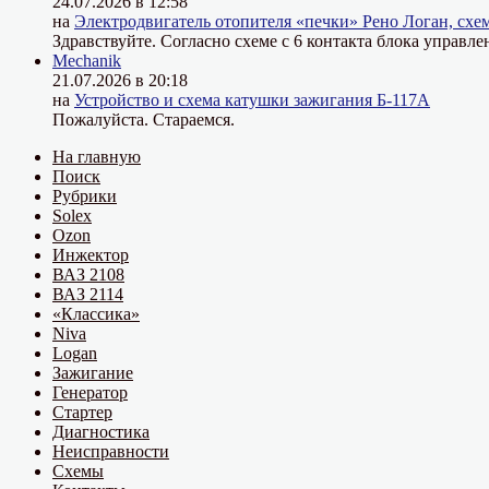
24.07.2026 в 12:58
на
Электродвигатель отопителя «печки» Рено Логан, схе
Здравствуйте. Согласно схеме с 6 контакта блока управле
Mechanik
21.07.2026 в 20:18
на
Устройство и схема катушки зажигания Б-117А
Пожалуйста. Стараемся.
На главную
Поиск
Рубрики
Solex
Ozon
Инжектор
ВАЗ 2108
ВАЗ 2114
«Классика»
Niva
Logan
Зажигание
Генератор
Стартер
Диагностика
Неисправности
Схемы