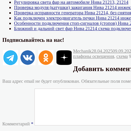
Регулировка света фар на автомобиле Нива 21213, 21214
Проверка модуля (катушки) зажигания Нива 21214 инжек
Проверка исправности генератора Нива 21214, без снятия
Как подключен электродвигатель печки Нива 21214 инже
Особенности подключения стоп-сигналов (стопов) Нива 
Ближний и дальний свет фар Нива 21214 схема подключе
Подписывайтесь на нас!
Автор
Опубликовано
Mechanik
28.04.2025
09.09.20
плафоны освещения
,
схема
9
Добавить коммен
Ваш адрес email не будет опубликован.
Обязательные поля пом
Комментарий
*