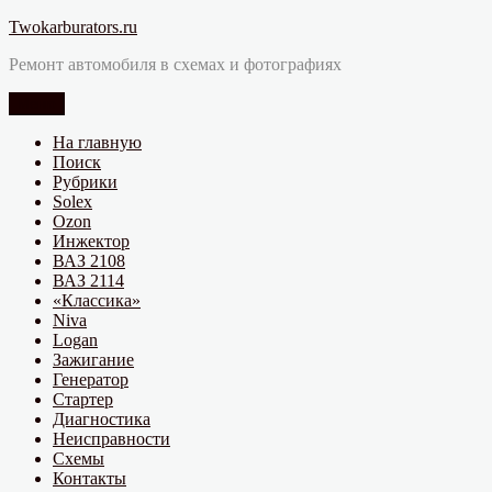
Перейти
Twokarburators.ru
к
Ремонт автомобиля в схемах и фотографиях
содержимому
Меню
На главную
Поиск
Рубрики
Solex
Ozon
Инжектор
ВАЗ 2108
ВАЗ 2114
«Классика»
Niva
Logan
Зажигание
Генератор
Стартер
Диагностика
Неисправности
Схемы
Контакты