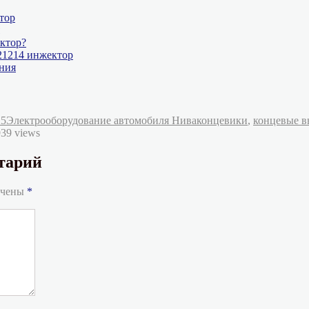
тор
ктор?
21214 инжектор
ния
Рубрики
Метки
25
Электрооборудование автомобиля Нива
концевики
,
концевые в
39 views
тарий
ечены
*