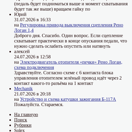
(педаль будет подниматься выше и момент схватывания
будет так же выше) вращаем гайку по
Юрий
31.07.2026 в 16:33
на
Регулировка привода выключения сцепления Рено
Логан 1,4
Доброго дня. Спасибо. Один вопрос. Если сцепление
схватывает практически в конце опускания педали, что
нужно сделать ослабить опустить или натянуть
алексей
24.07.2026 в 12:58
на
Электродвигатель отопителя «печки» Рено Логан,
схема подключения
Здравствуйте. Согласно схеме с 6 контакта блока
управления отопителем зелёный провод идёт через 2
контакт какого-то разъёма на 1 контакт
Mechanik
21.07.2026 в 20:18
на
Устройство и схема катушки зажигания Б-117А
Пожалуйста. Стараемся.
На главную
Поиск
Рубрики
Solex