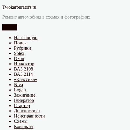
Перейти
Twokarburators.ru
к
Ремонт автомобиля в схемах и фотографиях
содержимому
Меню
На главную
Поиск
Рубрики
Solex
Ozon
Инжектор
ВАЗ 2108
ВАЗ 2114
«Классика»
Niva
Logan
Зажигание
Генератор
Стартер
Диагностика
Неисправности
Схемы
Контакты