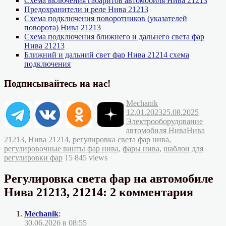
Схема включения габаритов автомобиля Нива 21213
Предохранители и реле Нива 21213
Схема подключения поворотников (указателей
поворота) Нива 21213
Схема подключения ближнего и дальнего света фар
Нива 21213
Ближний и дальний свет фар Нива 21214 схема
подключения
Подписывайтесь на нас!
Автор
Опубликовано
Mechanik
Рубрик
12.01.2023
25.08.2025
Электрооборудование
Метки
автомобиля Нива
Нива
21213
,
Нива 21214
,
регулировка света фар нива
,
регулировочные винты фар нива
,
фары нива
,
шаблон для
регулировки фар
15 845 views
Регулировка света фар на автомобиле
Нива 21213, 21214: 2 комментария
Mechanik
:
30.06.2026 в 08:55