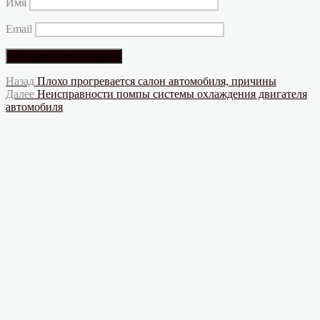
Имя
Email
Навигация
Предыдущая
Назад
Плохо прогревается салон автомобиля, причины
запись:
Следующая
Далее
Неисправности помпы системы охлаждения двигателя
по
запись:
автомобиля
записям