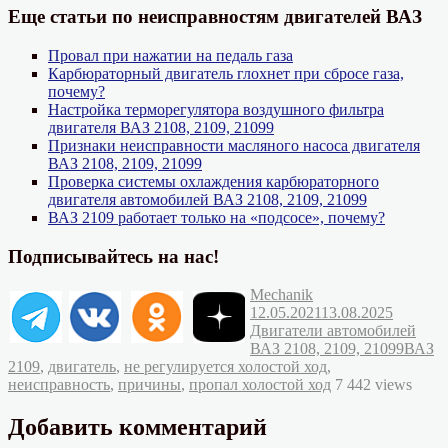
Еще статьи по неисправностям двигателей ВАЗ
Провал при нажатии на педаль газа
Карбюраторный двигатель глохнет при сбросе газа,
почему?
Настройка терморегулятора воздушного фильтра
двигателя ВАЗ 2108, 2109, 21099
Признаки неисправности масляного насоса двигателя
ВАЗ 2108, 2109, 21099
Проверка системы охлаждения карбюраторного
двигателя автомобилей ВАЗ 2108, 2109, 21099
ВАЗ 2109 работает только на «подсосе», почему?
Подписывайтесь на нас!
Автор
Опубликовано
Mechanik
Рубрик
12.05.2021
13.08.2025
Двигатели автомобилей
Метки
ВАЗ 2108, 2109, 21099
ВАЗ
2109
,
двигатель
,
не регулируется холостой ход
,
неисправность
,
причины
,
пропал холостой ход
7 442 views
Добавить комментарий