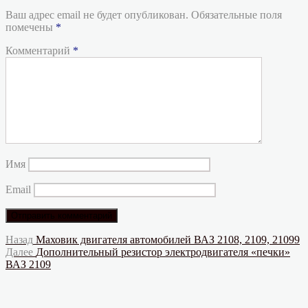
Ваш адрес email не будет опубликован.
Обязательные поля
помечены
*
Комментарий
*
Имя
Email
Навигация
Предыдущая
Назад
Маховик двигателя автомобилей ВАЗ 2108, 2109, 21099
запись:
Следующая
Далее
Дополнительный резистор электродвигателя «печки»
по
запись:
ВАЗ 2109
записям