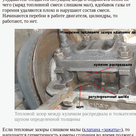
чего (заряд топливной смеси слишком мал), вдобавок газы от
горения удаляются плохо и нарушают состав смеси.
Начинаются перебои в работе двигателя, цилиндры, то
работают, то нет.
Тепловой зазор между кулачком распредвала и толкателем
щупом определенной толщины
Если тепловые зазоры слишком малы (
клапана «зажаты»
), то
нарушается герметичность камеры сгорания во время поджига