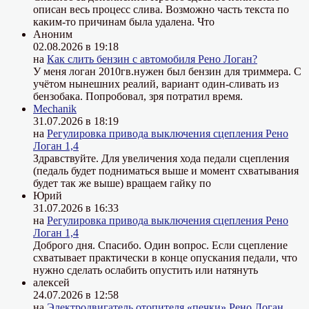
описан весь процесс слива. Возможно часть текста по
каким-то причинам была удалена. Что
Аноним
02.08.2026 в 19:18
на
Как слить бензин с автомобиля Рено Логан?
У меня логан 2010гв.нужен был бензин для триммера. С
учётом нынешних реалий, вариант один-сливать из
бензобака. Попробовал, зря потратил время.
Mechanik
31.07.2026 в 18:19
на
Регулировка привода выключения сцепления Рено
Логан 1,4
Здравствуйте. Для увеличения хода педали сцепления
(педаль будет подниматься выше и момент схватывания
будет так же выше) вращаем гайку по
Юрий
31.07.2026 в 16:33
на
Регулировка привода выключения сцепления Рено
Логан 1,4
Доброго дня. Спасибо. Один вопрос. Если сцепление
схватывает практически в конце опускания педали, что
нужно сделать ослабить опустить или натянуть
алексей
24.07.2026 в 12:58
на
Электродвигатель отопителя «печки» Рено Логан,