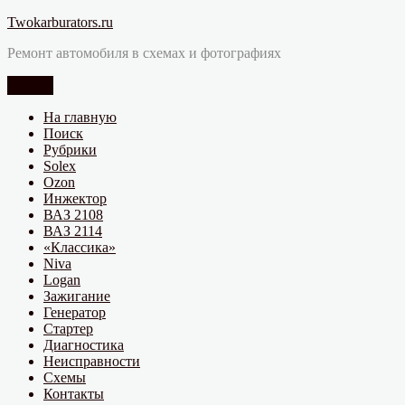
Перейти
Twokarburators.ru
к
Ремонт автомобиля в схемах и фотографиях
содержимому
Меню
На главную
Поиск
Рубрики
Solex
Ozon
Инжектор
ВАЗ 2108
ВАЗ 2114
«Классика»
Niva
Logan
Зажигание
Генератор
Стартер
Диагностика
Неисправности
Схемы
Контакты