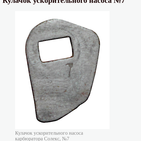
Кулачок ускорительного насоса №7
Кулачок ускорительного насоса
карбюратора Солекс, №7