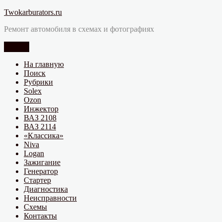
Перейти
Twokarburators.ru
к
Ремонт автомобиля в схемах и фотографиях
содержимому
Меню
На главную
Поиск
Рубрики
Solex
Ozon
Инжектор
ВАЗ 2108
ВАЗ 2114
«Классика»
Niva
Logan
Зажигание
Генератор
Стартер
Диагностика
Неисправности
Схемы
Контакты