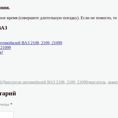
ания.
ое время (совершите длительную поездку). Если не помогло, то 
ВАЗ
томобилей ВАЗ 2108, 2109, 21099
 21099
я?
Рубрики
Метки
26
Двигатели автомобилей ВАЗ 2108, 2109, 21099
двигатель
,
зажи
тарий
ечены
*