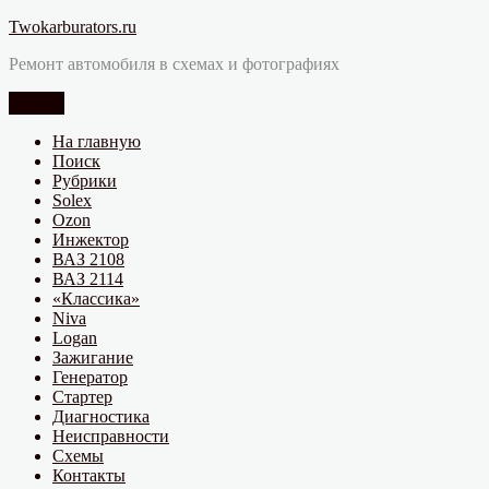
Перейти
Twokarburators.ru
к
Ремонт автомобиля в схемах и фотографиях
содержимому
Меню
На главную
Поиск
Рубрики
Solex
Ozon
Инжектор
ВАЗ 2108
ВАЗ 2114
«Классика»
Niva
Logan
Зажигание
Генератор
Стартер
Диагностика
Неисправности
Схемы
Контакты