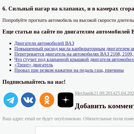
6. Сильный нагар на клапанах, и в камерах сгор
Попробуйте прогнать автомобиль на высокой скорости длительн
Еще статьи на сайте по двигателям автомобилей 
Двигатели автомобилей ВАЗ
Повышенный расход масла карбюраторным двигателем ав
Перегревается двигатель на автомобилях ВАЗ 2108, 2109,
Что стучит под клапанной крышкой двигателя автомобил
«Троит» двигатель
Провал при резком нажатии на педаль газа, причины
Подписывайтесь на нас!
Автор
Опубликовано
Mechanik
21.09.2014
25.04.20
Добавить коммен
Ваш адрес email не будет опубликован.
Обязательные поля пом