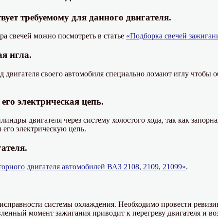
твует требуемому для данного двигателя.
ра свечей можно посмотреть в статье
«Подборка свечей зажиган
я игла.
д двигателя своего автомобиля специально ломают иглу чтобы о
его электрическая цепь.
линдры двигателя через систему холостого хода, так как запорн
 его электрическую цепь.
ателя.
торного двигателя автомобилей ВАЗ 2108, 2109, 21099»
.
еисправности системы охлаждения. Необходимо провести ревизи
вленный момент зажигания приводит к перегреву двигателя и в