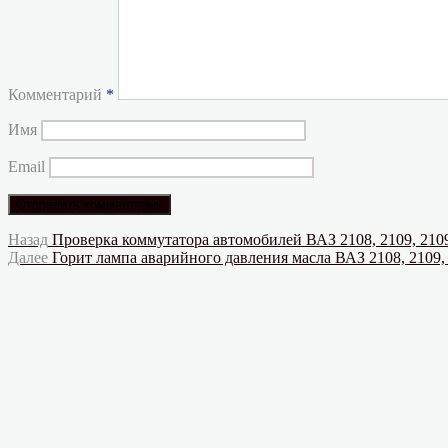
Комментарий
*
Имя
Email
Навигация
Предыдущая
Назад
Проверка коммутатора автомобилей ВАЗ 2108, 2109, 210
запись:
Следующая
Далее
Горит лампа аварийного давления масла ВАЗ 2108, 2109,
по
запись:
записям