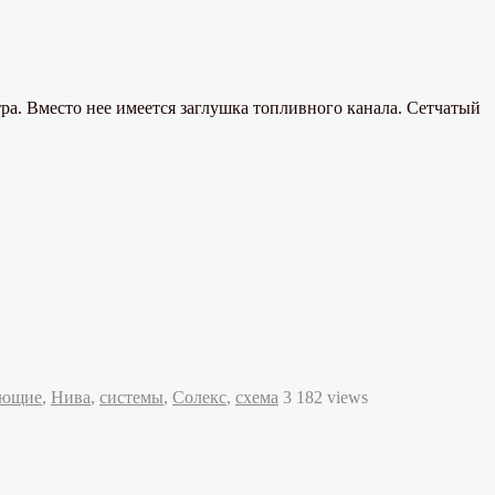
ра. Вместо нее имеется заглушка топливного канала. Сетчатый
ующие
,
Нива
,
системы
,
Солекс
,
схема
3 182 views