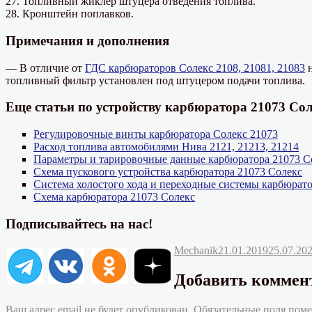
27. Топливный жиклер штуцера отведения топлива.
28. Кронштейн поплавков.
Примечания и дополнения
— В отличие от
ГДС карбюраторов Солекс 2108, 21081, 21083
н
топливный фильтр установлен под штуцером подачи топлива.
Еще статьи по устройству карбюратора 21073 Со
Регулировочные винты карбюратора Солекс 21073
Расход топлива автомобилями Нива 2121, 21213, 21214
Параметры и тарировочные данные карбюратора 21073 С
Схема пускового устройства карбюратора 21073 Солекс
Система холостого хода и переходные системы карбюрато
Схема карбюратора 21073 Солекс
Подписывайтесь на нас!
Автор
Опубликовано
Mechanik
21.01.2019
25.07.20
Добавить коммен
Ваш адрес email не будет опубликован.
Обязательные поля пом