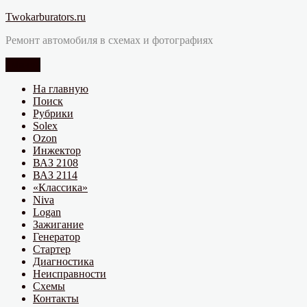
Перейти
Twokarburators.ru
к
Ремонт автомобиля в схемах и фотографиях
содержимому
Меню
На главную
Поиск
Рубрики
Solex
Ozon
Инжектор
ВАЗ 2108
ВАЗ 2114
«Классика»
Niva
Logan
Зажигание
Генератор
Стартер
Диагностика
Неисправности
Схемы
Контакты