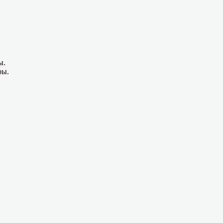
ы.
ры.