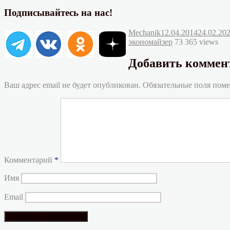
Подписывайтесь на нас!
Автор
Опубликовано
Mechanik
12.04.2014
24.02.20
экономайзер
73 365 views
Добавить коммен
Ваш адрес email не будет опубликован.
Обязательные поля пом
Комментарий
*
Имя
Email