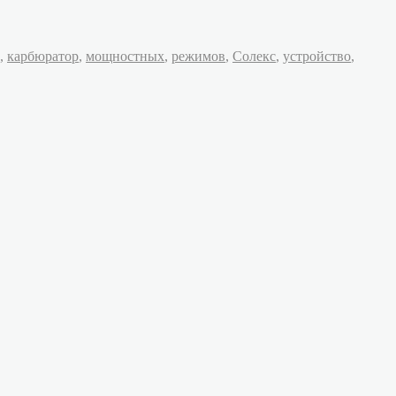
,
карбюратор
,
мощностных
,
режимов
,
Солекс
,
устройство
,