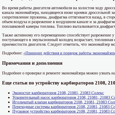
Во время работы двигателя автомобиля на холостом ходу дросс
канала экономайзера, находящееся ниже кромки дроссельной зас
сопротивление пружины, диафрагма оттягивается назад, в сто
объем воздуха и разрежение в воздушном канале и за диафрагм
поплавковой камеры топлива. Топливо выталкивается диафраг
Также активному его перемещению способствует разрежение у 
поступающего в эмульсионный колодец возрастает, топливная 
приемистости двигателя. Следует отметить, что экономайзер 
Подробнее:
«Принцип действия и порядок работы экономайзер
Примечания и дополнения
Подробнее о проверке и ремонте экономайзера можно узнать н
Еще статьи по устройству карбюраторов 2108, 210
Эконостат карбюраторов 2108, 21081, 21083 Солекс
Ускорительный насос карбюраторов 2108, 21081, 21083 С
Игольчатый клапан карбюраторов 2108, 21081, 21083 Сол
Переходные системы карбюраторов 2108, 21081, 21083 С
Пусковое устройство карбюраторов 2108, 21081, 21083 С