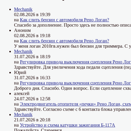
Mechanik
02.08.2026 в 19:39
на
Как слить бензин с автомобиля Рено Логан?
Спасибо за дополнение. Просто здесь не полностью описа
Аноним
02.08.2026 в 19:18
на
Как слить бензин с автомобиля Рено Логан?
У меня логан 2010гв.нужен был бензин для триммера. С у
Mechanik
31.07.2026 в 18:19
на
Регулировка привода выключения сцепления Рено Лог
Здравствуйте. Для увеличения хода педали сцепления (пе
Юрий
31.07.2026 в 16:33
на
Регулировка привода выключения сцепления Рено Лог
Доброго дня. Спасибо. Один вопрос. Если сцепление схва
алексей
24.07.2026 в 12:58
на
Электродвигатель отопителя «печки» Рено Логан, схе
Здравствуйте. Согласно схеме с 6 контакта блока управле
Mechanik
21.07.2026 в 20:18
на
Устройство и схема катушки зажигания Б-117А
Пожалуйста. Стараемся.