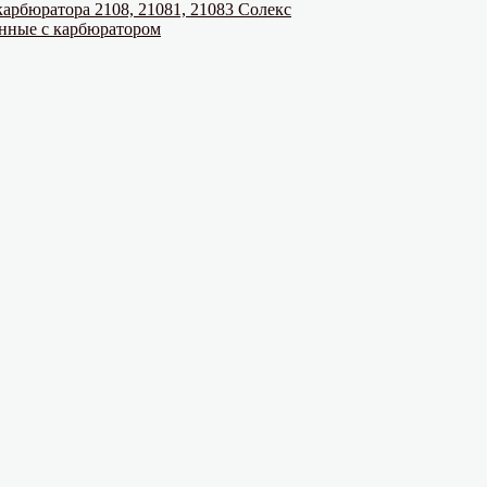
арбюратора 2108, 21081, 21083 Солекс
анные с карбюратором