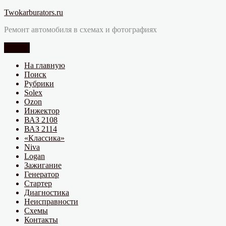
Перейти
Twokarburators.ru
к
Ремонт автомобиля в схемах и фотографиях
содержимому
Меню
На главную
Поиск
Рубрики
Solex
Ozon
Инжектор
ВАЗ 2108
ВАЗ 2114
«Классика»
Niva
Logan
Зажигание
Генератор
Стартер
Диагностика
Неисправности
Схемы
Контакты