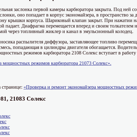
ельная заслонка первой камеры карбюратора закрыта. Под ней со
лонки, оно попадает в корпус экономайзера, в пространство за 
рону крышки корпуса. Шариковый клапан закрыт. При нажатии на
ой падает. Диафрагма перемещается вперед и своим толкателем 
мой через топливный жиклер и канал в эмульсионный колодец.
носика распылителя диффузора, заставляющее топливо перемещат
смесь, попадающая в цилиндры двигателя обогащается. Водитель
мощностных режимов карбюратора 2108 Солекс вступает в работу
а мощностных режимов карбюратора 21073 Солекс».
а странице:
«Проверка и ремонт экономайзера мощностных режи
81, 21083 Солекс
олекс
екс
олекс
олекс