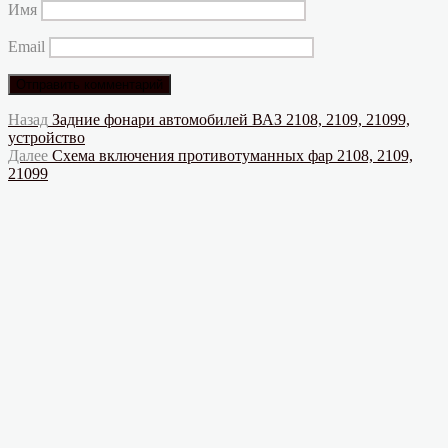
Имя
Email
Навигация
Предыдущая
Назад
Задние фонари автомобилей ВАЗ 2108, 2109, 21099,
запись:
устройство
по
Следующая
Далее
Схема включения противотуманных фар 2108, 2109,
записям
запись:
21099