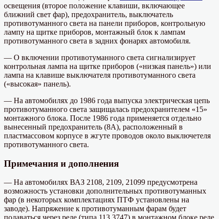
освещения (второе положение клавиши, включающее
ближний свет фар), предохранитель, выключатель
противотуманного света на панели приборов, контрольную
лампу на щитке приборов, монтажный блок к лампам
противотуманного света в задних фонарях автомобиля.
— О включении противотуманного света сигнализирует
контрольная лампа на щитке приборов («низкая панель») или
лампа на клавише выключателя противотуманного света
(«высокая» панель).
— На автомобилях до 1986 года выпуска электрическая цепь
противотуманного света защищалась предохранителем «15»
монтажного блока. После 1986 года применяется отдельно
вынесенный предохранитель (8А), расположенный в
пластмассовом корпусе в жгуте проводов около выключетеля
противотуманного света.
Примечания и дополнения
— На автомобилях ВАЗ 2108, 2109, 21099 предусмотрена
возможность установки дополнительных противотуманных
фар (в некоторых комплектациях ПТФ установлены на
заводе). Напряжение к противотуманным фарам будет
подаваться через реле (типа 113.3747) в монтажном блоке реле