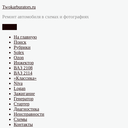
Перейти
Twokarburators.ru
к
Ремонт автомобиля в схемах и фотографиях
содержимому
Меню
На главную
Поиск
Рубрики
Solex
Ozon
Инжектор
ВАЗ 2108
ВАЗ 2114
«Классика»
Niva
Logan
Зажигание
Генератор
Стартер
Диагностика
Неисправности
Схемы
Контакты