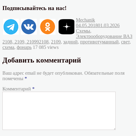
Подписывайтесь на нас!
Автор
Опубликовано
Mechanik
Рубрик
04.05.2018
01.03.2026
Схемы
,
Электрооборудование ВАЗ
Метки
2108, 2109, 21099
2108
,
2109
,
задний
,
противотуманный
,
свет
,
схема
,
фонарь
17 085 views
Добавить комментарий
Ваш адрес email не будет опубликован.
Обязательные поля
помечены
*
Комментарий
*