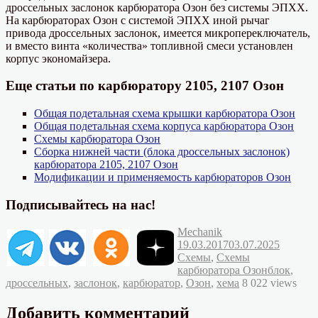
дроссельных заслонок карбюратора Озон без системы ЭПХХ.
На карбюраторах Озон с системой ЭПХХ иной рычаг
привода дроссельных заслонок, имеется микропереключатель,
и вместо винта «количества» топливной смеси установлен
корпус экономайзера.
Еще статьи по карбюратору 2105, 2107 Озон
Общая подетальная схема крышки карбюратора Озон
Общая подетальная схема корпуса карбюратора Озон
Схемы карбюратора Озон
Сборка нижней части (блока дроссельных заслонок)
карбюратора 2105, 2107 Озон
Модификации и применяемость карбюраторов Озон
Подписывайтесь на нас!
Автор
Опубликовано
Mechanik
Рубрик
19.03.2017
03.07.2025
Схемы
,
Схемы
Метки
карбюратора Озон
блок
,
дроссельных
,
заслонок
,
карбюратор
,
Озон
,
хема
8 022 views
Добавить комментарий