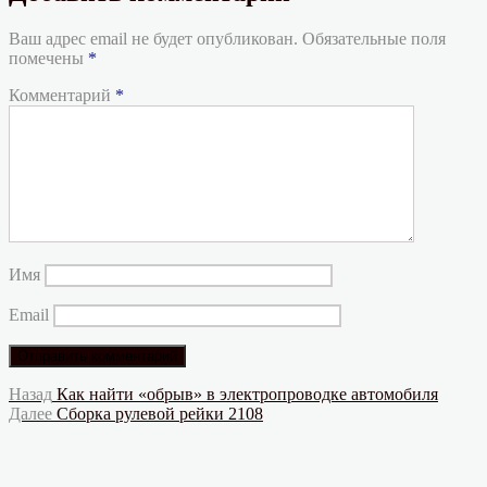
Ваш адрес email не будет опубликован.
Обязательные поля
помечены
*
Комментарий
*
Имя
Email
Навигация
Предыдущая
Назад
Как найти «обрыв» в электропроводке автомобиля
запись:
Следующая
Далее
Сборка рулевой рейки 2108
по
запись:
записям