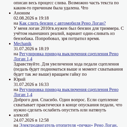
описан весь процесс слива. Возможно часть текста по
каким-то причинам была удалена. Что
Аноним
02.08.2026 в 19:18
на
Как слить бензин с автомобиля Рено Логан?
У меня логан 2010гв.нужен был бензин для триммера. С
учётом нынешних реалий, вариант один-сливать из
бензобака. Попробовал, зря потратил время.
Mechanik
31.07.2026 в 18:19
на
Регулировка привода выключения сцепления Рено
Логан 1,4
Здравствуйте. Для увеличения хода педали сцепления
(педаль будет подниматься выше и момент схватывания
будет так же выше) вращаем гайку по
Юрий
31.07.2026 в 16:33
на
Регулировка привода выключения сцепления Рено
Логан 1,4
Доброго дня. Спасибо. Один вопрос. Если сцепление
схватывает практически в конце опускания педали, что
нужно сделать ослабить опустить или натянуть
алексей
24.07.2026 в 12:58
на
Электродвигатель отопителя «печки» Рено Логан,