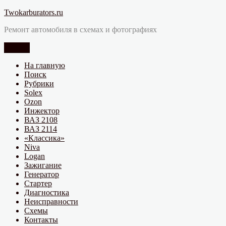
Перейти
Twokarburators.ru
к
Ремонт автомобиля в схемах и фотографиях
содержимому
Меню
На главную
Поиск
Рубрики
Solex
Ozon
Инжектор
ВАЗ 2108
ВАЗ 2114
«Классика»
Niva
Logan
Зажигание
Генератор
Стартер
Диагностика
Неисправности
Схемы
Контакты