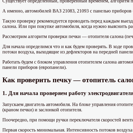
Существует определенный, проверенный временем, алгоритм п
А именно, автомобилей ВАЗ 21083, 21093 с панелью приборов (е
Такую проверку рекомендуется проводить перед каждым выездом
салона. Или при покупке автомобиля, когда нужно выяснить раб
Рассмотрим алгоритм проверки печки — отопителя салона (печ
Для начала определимся что и как будем проверять. В ходе про
потоки воздуха, выходящие из дефлекторов на передней панели
Работать будем с блоком управления отопителем салона автомо
панели приборов (европанели).
Как проверить печку — отопитель салон
1. Для начала проверяем работу электродвигател
Запускаем двигатель автомобиля. На блоке управления отопит
(краном печки) и заслонкой отопителя.
Поочередно, при помощи ручки переключателя скоростей вентил
Первая скорость минимальная. Интенсивность потоков воздуха