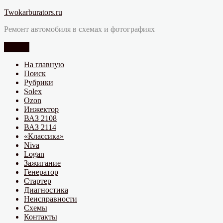
Перейти
Twokarburators.ru
к
Ремонт автомобиля в схемах и фотографиях
содержимому
Меню
На главную
Поиск
Рубрики
Solex
Ozon
Инжектор
ВАЗ 2108
ВАЗ 2114
«Классика»
Niva
Logan
Зажигание
Генератор
Стартер
Диагностика
Неисправности
Схемы
Контакты