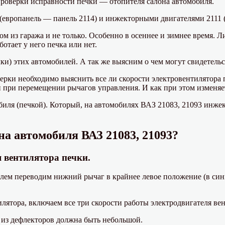
роверки исправности печки — отопителя салона автомобиля.
вропанель — панель 2114) и инжекторными двигателями 2111 (1,5 
 из гаража и не только. Особенно в осеннее и зимнее время. Л
отает у него печка или нет.
ки) этих автомобилей. А так же выясним о чем могут свидетель
верки необходимо выяснить все ли скорости электровентилятора 
 при перемещении рычагов управления. И как при этом изменяет
биля (печкой). Который, на автомобилях ВАЗ 21083, 21093 инже
а автомобиля ВАЗ 21083, 21093?
я вентилятора печки.
елем переводим нижний рычаг в крайнее левое положение (в син
ятора, включаем все три скорости работы электродвигателя вен
 из дефлекторов должна быть небольшой.