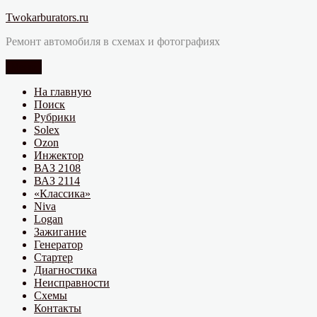
Перейти
Twokarburators.ru
к
Ремонт автомобиля в схемах и фотографиях
содержимому
Меню
На главную
Поиск
Рубрики
Solex
Ozon
Инжектор
ВАЗ 2108
ВАЗ 2114
«Классика»
Niva
Logan
Зажигание
Генератор
Стартер
Диагностика
Неисправности
Схемы
Контакты