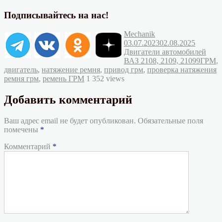
Подписывайтесь на нас!
Автор
Опубликовано
Mechanik
Рубрик
03.07.2023
02.08.2025
Двигатели автомобилей
Метки
ВАЗ 2108, 2109, 21099
ГРМ
,
двигатель
,
натяжение ремня
,
привод грм
,
проверка натяжения
ремня грм
,
ремень ГРМ
1 352 views
Добавить комментарий
Ваш адрес email не будет опубликован.
Обязательные поля
помечены
*
Комментарий
*