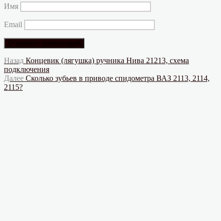
Имя
Email
Навигация
Предыдущая
Назад
Концевик (лягушка) ручника Нива 21213, схема
запись:
подключения
по
Следующая
Далее
Сколько зубьев в приводе спидометра ВАЗ 2113, 2114,
записям
запись:
2115?