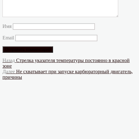
Имя
Email
Навигация
Предыдущая
Назад
Стрелка указателя температуры постоянно в красной
запись:
зоне
по
Следующая
Далее
Не схватывает при запуске карбюраторный двигатель,
записям
запись:
причины