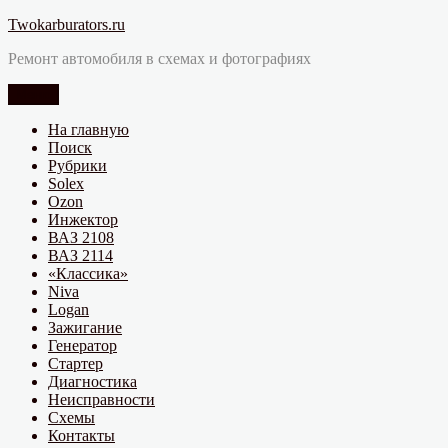
Перейти
Twokarburators.ru
к
Ремонт автомобиля в схемах и фотографиях
содержимому
Меню
На главную
Поиск
Рубрики
Solex
Ozon
Инжектор
ВАЗ 2108
ВАЗ 2114
«Классика»
Niva
Logan
Зажигание
Генератор
Стартер
Диагностика
Неисправности
Схемы
Контакты