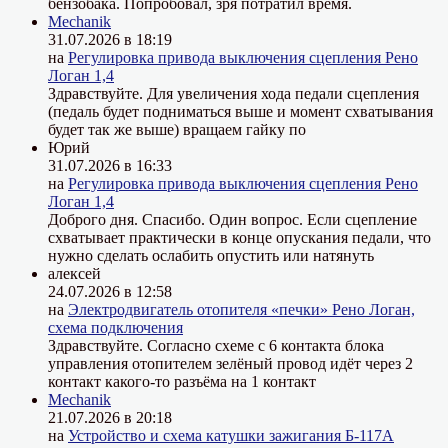
бензобака. Попробовал, зря потратил время.
Mechanik
31.07.2026 в 18:19
на
Регулировка привода выключения сцепления Рено
Логан 1,4
Здравствуйте. Для увеличения хода педали сцепления
(педаль будет подниматься выше и момент схватывания
будет так же выше) вращаем гайку по
Юрий
31.07.2026 в 16:33
на
Регулировка привода выключения сцепления Рено
Логан 1,4
Доброго дня. Спасибо. Один вопрос. Если сцепление
схватывает практически в конце опускания педали, что
нужно сделать ослабить опустить или натянуть
алексей
24.07.2026 в 12:58
на
Электродвигатель отопителя «печки» Рено Логан,
схема подключения
Здравствуйте. Согласно схеме с 6 контакта блока
управления отопителем зелёный провод идёт через 2
контакт какого-то разъёма на 1 контакт
Mechanik
21.07.2026 в 20:18
на
Устройство и схема катушки зажигания Б-117А