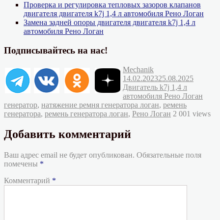
Проверка и регулировка тепловых зазоров клапанов
двигателя двигателя k7j 1,4 л автомобиля Рено Логан
Замена задней опоры двигателя двигателя k7j 1,4 л
автомобиля Рено Логан
Подписывайтесь на нас!
Автор
Опубликовано
Mechanik
Рубрик
14.02.2023
25.08.2025
Двигатель k7j 1,4 л
Метк
автомобиля Рено Логан
генератор
,
натяжение ремня генератора логан
,
ремень
генератора
,
ремень генератора логан
,
Рено Логан
2 001 views
Добавить комментарий
Ваш адрес email не будет опубликован.
Обязательные поля
помечены
*
Комментарий
*