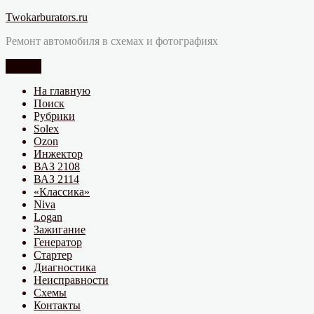
Перейти
Twokarburators.ru
к
Ремонт автомобиля в схемах и фотографиях
содержимому
Меню
На главную
Поиск
Рубрики
Solex
Ozon
Инжектор
ВАЗ 2108
ВАЗ 2114
«Классика»
Niva
Logan
Зажигание
Генератор
Стартер
Диагностика
Неисправности
Схемы
Контакты