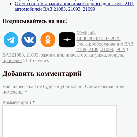
Схема системы зажигания инжекторного двигателя 2111
автомобилей ВАЗ 21083, 21093, 21099
Подписывайтесь на нас!
Автор
Опубликовано
Mechanik
Рубрик
14.06.2018
15.07.2025
Электрооборудование ВАЗ
2108, 2109, 21099
,
ЭСУД
Метки
ВАЗ
21083
,
21093
,
зажигания
,
инжектор
,
катушка
,
модуль
,
проверка
51 157 views
Добавить комментарий
Ваш адрес email не будет опубликован.
Обязательные поля
помечены
*
Комментарий
*