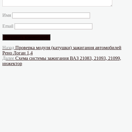
Имя
Email
Навигация
Предыдущая
Назад
Проверка модуля (катушки) зажигания автомобилей
запись:
Рено Логан 1,4
по
Следующая
Далее
Схема системы зажигания ВАЗ 21083, 21093, 21099,
записям
запись:
инжектор