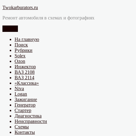
Перейти
Twokarburators.ru
к
Ремонт автомобиля в схемах и фотографиях
содержимому
Меню
На главную
Поиск
Рубрики
Solex
Ozon
Инжектор
ВАЗ 2108
ВАЗ 2114
«Классика»
Niva
Logan
Зажигание
Генератор
Стартер
Диагностика
Неисправности
Схемы
Контакты