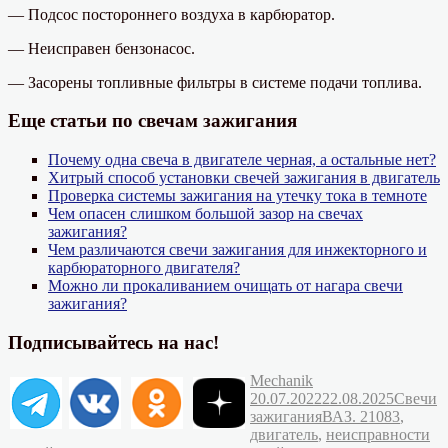
— Подсос постороннего воздуха в карбюратор.
— Неисправен бензонасос.
— Засорены топливные фильтры в системе подачи топлива.
Еще статьи по свечам зажигания
Почему одна свеча в двигателе черная, а остальные нет?
Хитрый способ установки свечей зажигания в двигатель
Проверка системы зажигания на утечку тока в темноте
Чем опасен слишком большой зазор на свечах
зажигания?
Чем различаются свечи зажигания для инжекторного и
карбюраторного двигателя?
Можно ли прокаливанием очищать от нагара свечи
зажигания?
Подписывайтесь на нас!
Автор
Опубликовано
Mechanik
Рубрик
20.07.2022
22.08.2025
Свечи
Метки
зажигания
ВАЗ. 21083
,
двигатель
,
неисправности