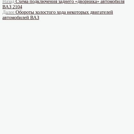
Навигация
Предыдущая
Назад
Схема подключения заднего «дворника» автомобиля
запись:
ВАЗ 2104
по
Следующая
Далее
Обороты холостого хода некоторых двигателей
записям
запись:
автомобилей ВАЗ