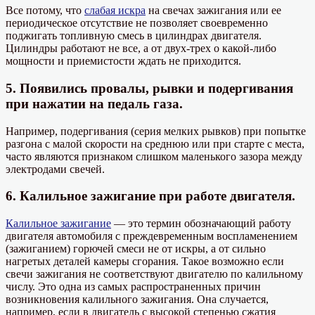
Все потому, что
слабая искра
на свечах зажигания или ее
периодическое отсутствие не позволяет своевременно
поджигать топливную смесь в цилиндрах двигателя.
Цилиндры работают не все, а от двух-трех о какой-либо
мощности и приемистости ждать не приходится.
5. Появились провалы, рывки и подергивания
при нажатии на педаль газа.
Например, подергивания (серия мелких рывков) при попытке
разгона с малой скорости на среднюю или при старте с места,
часто являются признаком слишком маленького зазора между
электродами свечей.
6. Калильное зажигание при работе двигателя.
Калильное зажигание
— это термин обозначающий работу
двигателя автомобиля с преждевременным воспламенением
(зажиганием) горючей смеси не от искры, а от сильно
нагретых деталей камеры сгорания. Такое возможно если
свечи зажигания не соответствуют двигателю по калильному
числу. Это одна из самых распространенных причин
возникновения калильного зажигания. Она случается,
например, если в двигатель с высокой степенью сжатия