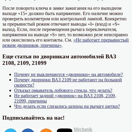
После поворота ключа в замке зажигания на его выходном
выходе «15» должно быть напряжение. Его наличие можно
проверить вольтметром или контрольной лампой. Конкретно
за прерывистый режим отвечают выводы «I» (вход) и «S»
выход. Если, после перемещения рычага переключателя,
напряжения на выводе «S» нет, то возможно реле неисправно
или окислились его контакты. См.
«Не работает прерывистый
режим дворников, причины»
.
Еще статьи по дворникам автомобилей ВАЗ
2108, 2109, 21099
Почему не выключаются «дворники» на автомобиле?
Почему дворники ВАЗ 2109 не работают на большой
скорости?
Отказал омыватель лобового стекла, что делать?
Не работает задний «дворник» на ВАЗ 2108, 2109,
21099, причины
Что делать если слизались шлицы на рычаге щетки?
Подписывайтесь на нас!
Автор
Опубликовано
Mechanik