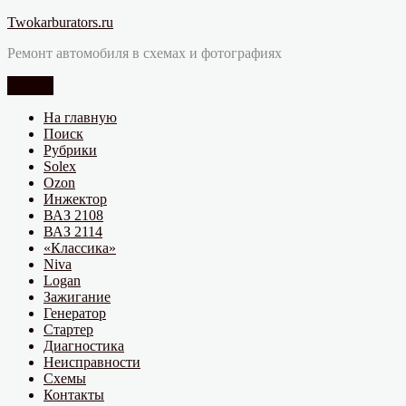
Перейти
Twokarburators.ru
к
Ремонт автомобиля в схемах и фотографиях
содержимому
Меню
На главную
Поиск
Рубрики
Solex
Ozon
Инжектор
ВАЗ 2108
ВАЗ 2114
«Классика»
Niva
Logan
Зажигание
Генератор
Стартер
Диагностика
Неисправности
Схемы
Контакты