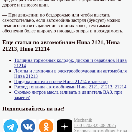
дороге и износом шин.
— При движении по бездорожью или чтобы выехать
самостоятельно, если автомобиль застрял (буксует) можно
немного снизить давление в шинах колес, тем самым
обеспечив более широкую площадь опоры и проходимость.
Еще статьи по автомобилям Нива 2121, Нива
21213, Нива 21214
Толщина тормозных колодок, дисков и барабанов Нива
21214
Лампы и лампочки в электрооборудовании автомобиля
Нива 21213
Предохранители и реле Нива 21214 инжектор
Расход топлива автомобилями Нива 2121, 21213, 21214
Сколько литров масла заливать в двигатель ВАЗ, при
замене?
Подписывайтесь на нас!
Автор
Опубликовано
Mechanik
Рубрик
17.01.2023
25.08.2025
Ме
Ходовая автомобиля Нива