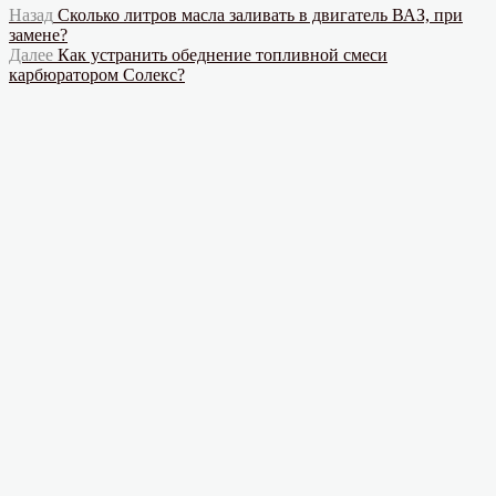
Навигация
Предыдущая
Назад
Сколько литров масла заливать в двигатель ВАЗ, при
запись:
замене?
по
Следующая
Далее
Как устранить обеднение топливной смеси
записям
запись:
карбюратором Солекс?