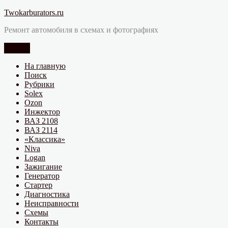
Перейти
Twokarburators.ru
к
Ремонт автомобиля в схемах и фотографиях
содержимому
Меню
На главную
Поиск
Рубрики
Solex
Ozon
Инжектор
ВАЗ 2108
ВАЗ 2114
«Классика»
Niva
Logan
Зажигание
Генератор
Стартер
Диагностика
Неисправности
Схемы
Контакты