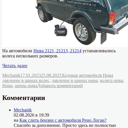
На автомобили
Нива 2121, 21213, 21214
устанавливались
колеса нескольких размеров.
«Давление
Читать далее
в
Автор
Опубликовано
Рубрики
Метки
Mechanik
17.01.2023
25.08.2025
Ходовая автомобиля Нива
шинах
давление в шинах колес
,
давление в шинах нива
,
колеса нива
,
колес
к
Нива
,
шины нива
Добавить комментарий
автомобиля
записи
Нива
Давление
2121,
Комментарии
в
21213,
шинах
21214»
Mechanik
колес
02.08.2026 в 19:39
автомобиля
на
Как слить бензин с автомобиля Рено Логан?
Нива
Спасибо за дополнение. Просто здесь не полностью
2121,