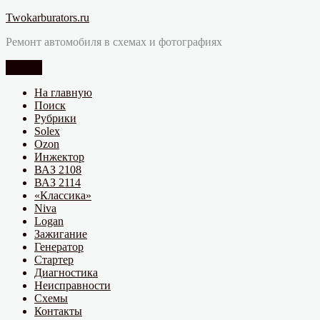
Перейти
Twokarburators.ru
к
Ремонт автомобиля в схемах и фотографиях
содержимому
Меню
На главную
Поиск
Рубрики
Solex
Ozon
Инжектор
ВАЗ 2108
ВАЗ 2114
«Классика»
Niva
Logan
Зажигание
Генератор
Стартер
Диагностика
Неисправности
Схемы
Контакты