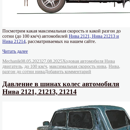
Посмотрим какая максимальная скорость и какой разгон до
сотни (до 100 км/ч) автомобилей
Нива 2121, Нива 21213 и
Нива 21214
, рассматриваемых на нашем сайте.
«Максимальная
Читать далее
скорость
Автор
Опубликовано
Рубрики
Метки
Mechanik
08.05.2023
27.08.2025
Ходовая автомобиля Нива
и
двигатель
,
до 100 км/ч
,
максимальная скорость нива
,
Нива
,
разгон
к
разгон до сотни нива
Добавить комментарий
до
записи
сотни
Максимальная
Нива
Давление в шинах колес автомобиля
скорость
2121,
Нива 2121, 21213, 21214
и
21213,
разгон
21214»
до
сотни
Нива
2121,
21213,
21214