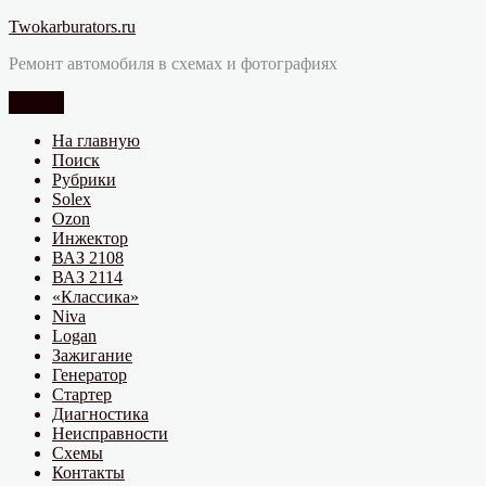
Перейти
Twokarburators.ru
к
Ремонт автомобиля в схемах и фотографиях
содержимому
Меню
На главную
Поиск
Рубрики
Solex
Ozon
Инжектор
ВАЗ 2108
ВАЗ 2114
«Классика»
Niva
Logan
Зажигание
Генератор
Стартер
Диагностика
Неисправности
Схемы
Контакты