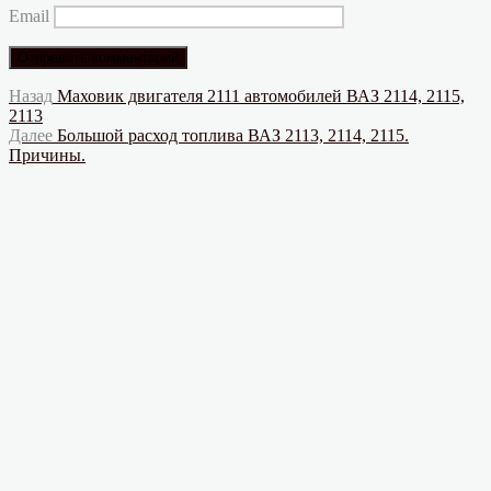
Email
Навигация
Предыдущая
Назад
Маховик двигателя 2111 автомобилей ВАЗ 2114, 2115,
запись:
2113
по
Следующая
Далее
Большой расход топлива ВАЗ 2113, 2114, 2115.
записям
запись:
Причины.