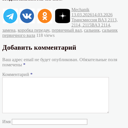
Автор
Опубликовано
Mechanik
Рубрик
13.03.2026
14.03.2026
Трансмиссия ВАЗ 2113,
Метки
2114, 2115
ВАЗ 2114
,
замена
,
коробка передач
,
первичный вал
,
сальник
,
сальник
первичного вала
118 views
Добавить комментарий
Ваш адрес email не будет опубликован.
Обязательные поля
помечены
*
Комментарий
*
Имя