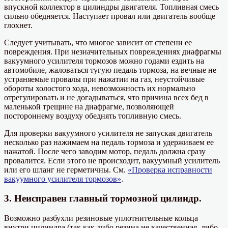
впускной коллектор в цилиндры двигателя. Топливная смесь
сильно обедняется. Наступает провал или двигатель вообще
глохнет.
Следует учитывать, что многое зависит от степени ее
повреждения. При незначительных повреждениях диафрагмы
вакуумного усилителя тормозов можно годами ездить на
автомобиле, жаловаться тугую педаль тормоза, на вечные не
устраняемые провалы при нажатии на газ, неустойчивые
обороты холостого хода, невозможность их нормально
отрегулировать и не догадываться, что причина всех бед в
маленькой трещине на диафрагме, позволяющей
постороннему воздуху обеднять топливную смесь.
Для проверки вакуумного усилителя не запуская двигатель
несколько раз нажимаем на педаль тормоза и удерживаем ее
нажатой. После чего заводим мотор, педаль должна сразу
провалится. Если этого не происходит, вакуумный усилитель
или его шланг не герметичны. См.
«Проверка исправности
вакуумного усилителя тормозов»
.
3. Неисправен главный тормозной цилиндр.
Возможно разбухли резиновые уплотнительные кольца
внутри цилиндра (так как либо резина не качественная, либо