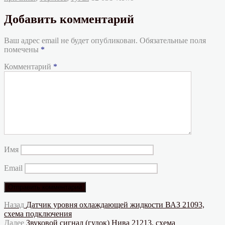
Добавить комментарий
Ваш адрес email не будет опубликован.
Обязательные поля
помечены
*
Комментарий
*
Имя
Email
Навигация
Предыдущая
Назад
Датчик уровня охлаждающей жидкости ВАЗ 21093,
запись:
схема подключения
по
Следующая
Далее
Звуковой сигнал (гудок) Нива 21213, схема