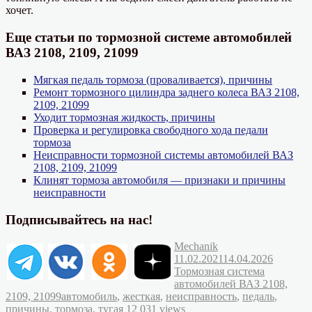
хочет.
Еще статьи по тормозной системе автомобилей
ВАЗ 2108, 2109, 21099
Мягкая педаль тормоза (проваливается), причины
Ремонт тормозного цилиндра заднего колеса ВАЗ 2108,
2109, 21099
Уходит тормозная жидкость, причины
Проверка и регулировка свободного хода педали
тормоза
Неисправности тормозной системы автомобилей ВАЗ
2108, 2109, 21099
Клинят тормоза автомобиля — признаки и причины
неисправности
Подписывайтесь на нас!
Автор
Опубликовано
Mechanik
Рубрик
11.02.2021
14.04.2026
Тормозная система
автомобилей ВАЗ 2108,
Метки
2109, 21099
автомобиль
,
жесткая
,
неисправность
,
педаль
,
причины
,
тормоза
,
тугая
12 031 views