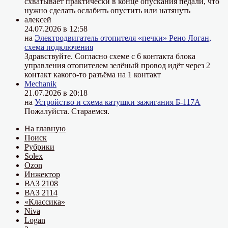
схватывает практически в конце опускания педали, что
нужно сделать ослабить опустить или натянуть
алексей
24.07.2026 в 12:58
на
Электродвигатель отопителя «печки» Рено Логан,
схема подключения
Здравствуйте. Согласно схеме с 6 контакта блока
управления отопителем зелёный провод идёт через 2
контакт какого-то разъёма на 1 контакт
Mechanik
21.07.2026 в 20:18
на
Устройство и схема катушки зажигания Б-117А
Пожалуйста. Стараемся.
На главную
Поиск
Рубрики
Solex
Ozon
Инжектор
ВАЗ 2108
ВАЗ 2114
«Классика»
Niva
Logan