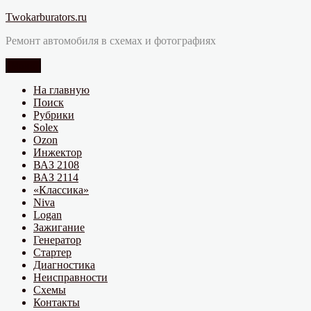
Перейти
Twokarburators.ru
к
Ремонт автомобиля в схемах и фотографиях
содержимому
Меню
На главную
Поиск
Рубрики
Solex
Ozon
Инжектор
ВАЗ 2108
ВАЗ 2114
«Классика»
Niva
Logan
Зажигание
Генератор
Стартер
Диагностика
Неисправности
Схемы
Контакты