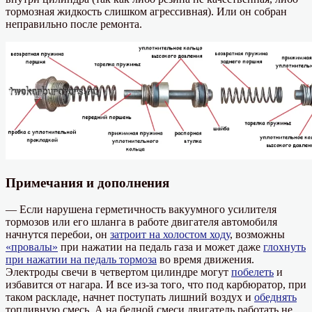
тормозная жидкость слишком агрессивная). Или он собран
неправильно после ремонта.
Примечания и дополнения
— Если нарушена герметичность вакуумного усилителя
тормозов или его шланга в работе двигателя автомобиля
начнутся перебои, он
затроит на холостом ходу
, возможны
«провалы»
при нажатии на педаль газа и может даже
глохнуть
при нажатии на педаль тормоза
во время движения.
Электроды свечи в четвертом цилиндре могут
побелеть
и
избавится от нагара. И все из-за того, что под карбюратор, при
таком раскладе, начнет поступать лишний воздух и
обеднять
топливную смесь. А на бедной смеси двигатель работать не