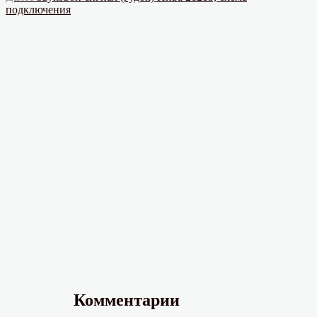
записям
запись:
подключения
Комментарии