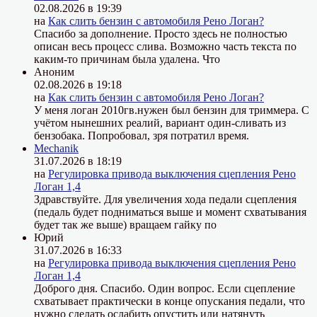
02.08.2026 в 19:39
на
Как слить бензин с автомобиля Рено Логан?
Спасибо за дополнение. Просто здесь не полностью
описан весь процесс слива. Возможно часть текста по
каким-то причинам была удалена. Что
Аноним
02.08.2026 в 19:18
на
Как слить бензин с автомобиля Рено Логан?
У меня логан 2010гв.нужен был бензин для триммера. С
учётом нынешних реалий, вариант один-сливать из
бензобака. Попробовал, зря потратил время.
Mechanik
31.07.2026 в 18:19
на
Регулировка привода выключения сцепления Рено
Логан 1,4
Здравствуйте. Для увеличения хода педали сцепления
(педаль будет подниматься выше и момент схватывания
будет так же выше) вращаем гайку по
Юрий
31.07.2026 в 16:33
на
Регулировка привода выключения сцепления Рено
Логан 1,4
Доброго дня. Спасибо. Один вопрос. Если сцепление
схватывает практически в конце опускания педали, что
нужно сделать ослабить опустить или натянуть