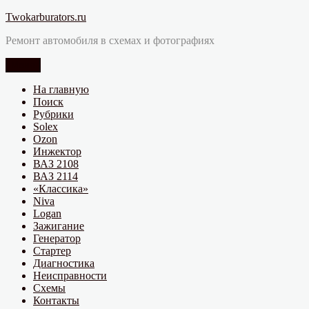
Перейти
Twokarburators.ru
к
Ремонт автомобиля в схемах и фотографиях
содержимому
Меню
На главную
Поиск
Рубрики
Solex
Ozon
Инжектор
ВАЗ 2108
ВАЗ 2114
«Классика»
Niva
Logan
Зажигание
Генератор
Стартер
Диагностика
Неисправности
Схемы
Контакты