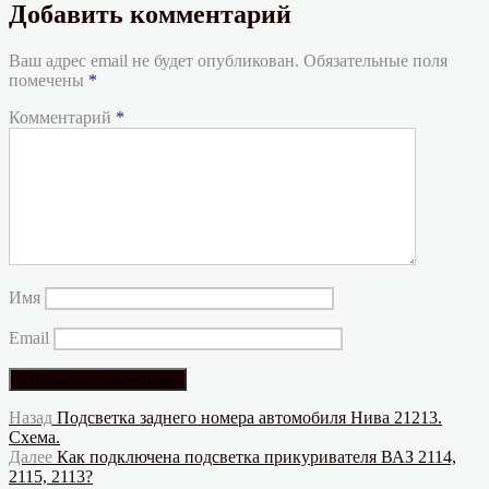
Добавить комментарий
Ваш адрес email не будет опубликован.
Обязательные поля
помечены
*
Комментарий
*
Имя
Email
Навигация
Предыдущая
Назад
Подсветка заднего номера автомобиля Нива 21213.
запись:
Схема.
по
Следующая
Далее
Как подключена подсветка прикуривателя ВАЗ 2114,
записям
запись:
2115, 2113?