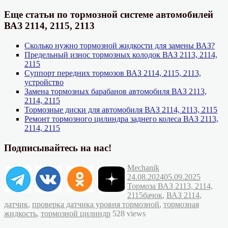
Еще статьи по тормозной системе автомобилей
ВАЗ 2114, 2115, 2113
Сколько нужно тормозной жидкости для замены ВАЗ?
Предельный износ тормозных колодок ВАЗ 2113, 2114,
2115
Суппорт передних тормозов ВАЗ 2114, 2115, 2113,
устройство
Замена тормозных барабанов автомобиля ВАЗ 2113,
2114, 2115
Тормозные диски для автомобиля ВАЗ 2114, 2113, 2115
Ремонт тормозного цилиндра заднего колеса ВАЗ 2113,
2114, 2115
Подписывайтесь на нас!
Автор
Опубликовано
Mechanik
Рубрик
24.08.2024
05.09.2025
Тормоза ВАЗ 2113, 2114,
Метки
2115
бачок
,
ВАЗ 2114
,
датчик
,
проверка датчика уровня тормозной
,
тормозная
жидкость
,
тормозной цилиндр
528 views