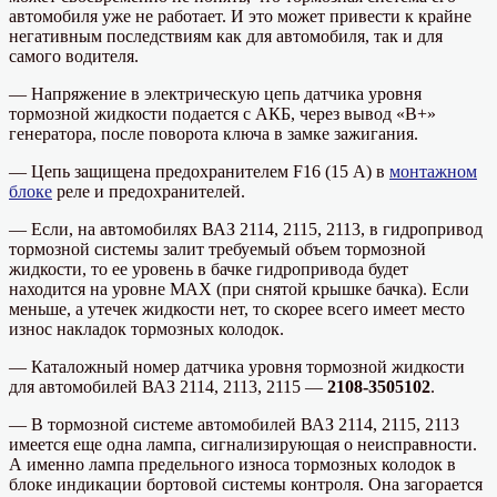
автомобиля уже не работает. И это может привести к крайне
негативным последствиям как для автомобиля, так и для
самого водителя.
— Напряжение в электрическую цепь датчика уровня
тормозной жидкости подается с АКБ, через вывод «В+»
генератора, после поворота ключа в замке зажигания.
— Цепь защищена предохранителем F16 (15 А) в
монтажном
блоке
реле и предохранителей.
— Если, на автомобилях ВАЗ 2114, 2115, 2113, в гидропривод
тормозной системы залит требуемый объем тормозной
жидкости, то ее уровень в бачке гидропривода будет
находится на уровне MAX (при снятой крышке бачка). Если
меньше, а утечек жидкости нет, то скорее всего имеет место
износ накладок тормозных колодок.
— Каталожный номер датчика уровня тормозной жидкости
для автомобилей ВАЗ 2114, 2113, 2115 —
2108-3505102
.
— В тормозной системе автомобилей ВАЗ 2114, 2115, 2113
имеется еще одна лампа, сигнализирующая о неисправности.
А именно лампа предельного износа тормозных колодок в
блоке индикации бортовой системы контроля. Она загорается