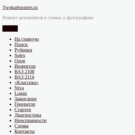
Перейти
Twokarburators.ru
к
Ремонт автомобиля в схемах и фотографиях
содержимому
Меню
На главную
Поиск
Рубрики
Solex
Ozon
Инжектор
ВАЗ 2108
ВАЗ 2114
«Классика»
Niva
Logan
Зажигание
Генератор
Стартер
Диагностика
Неисправности
Схемы
Контакты