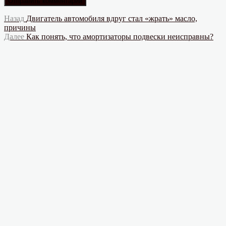
Навигация
Предыдущая
Назад
Двигатель автомобиля вдруг стал «жрать» масло,
запись:
причины
по
Следующая
Далее
Как понять, что амортизаторы подвески неисправны?
записям
запись: