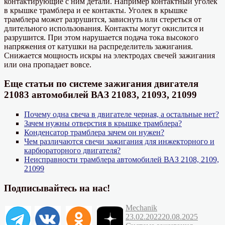
контактирующие с ним детали. Например контактный уголек
в крышке трамблера и ее контакты. Уголек в крышке
трамблера может разрушится, зависнуть или стереться от
длительного использования. Контакты могут окислится и
разрушится. При этом нарушается подача тока высокого
напряжения от катушки на распределитель зажигания.
Снижается мощность искры на электродах свечей зажигания
или она пропадает вовсе.
Еще статьи по системе зажигания двигателя
21083 автомобилей ВАЗ 21083, 21093, 21099
Почему одна свеча в двигателе черная, а остальные нет?
Зачем нужны отверстия в крышке трамблера?
Конденсатор трамблера зачем он нужен?
Чем различаются свечи зажигания для инжекторного и
карбюраторного двигателя?
Неисправности трамблера автомобилей ВАЗ 2108, 2109,
21099
Подписывайтесь на нас!
Автор
Опубликовано
Mechanik
Рубрик
23.02.2022
20.08.2025